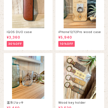
IQOS DUO case
iPhone12/12Pro wood case
¥3,360
¥5,940
30%OFF
10%OFF
温冷ジョッキ
Wood key holder
¥1,440
¥2,520