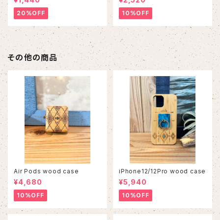
20%OFF
10%OFF
その他の商品
Air Pods wood case
iPhone12/12Pro wood case
¥4,680
¥5,940
10%OFF
10%OFF