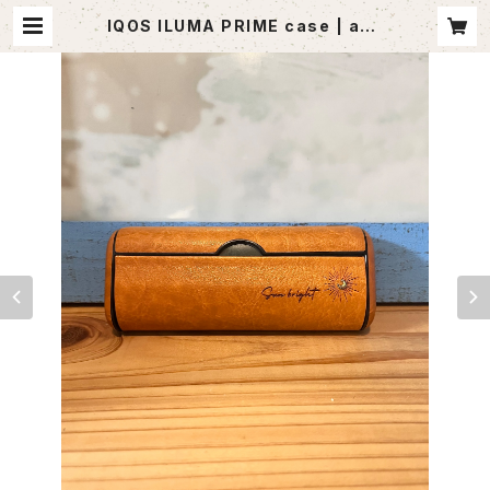
IQOS ILUMA PRIME case | ago
utlet