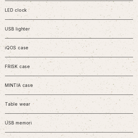
iPhoneXR
LED clock
iPhoneXS Max
USB lighter
iPhone11
iQOS case
iPhone11Pro
FRISK case
iPhone11Pro Max
MINTIA case
iPhone12/12Pro
Table wear
iPhone12mini
USB memori