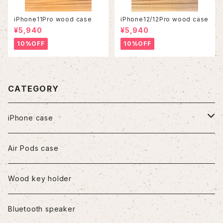
iPhone11Pro wood case
iPhone12/12Pro wood case
¥5,940
¥5,940
10%OFF
10%OFF
CATEGORY
iPhone case
iPhone7/8/SE2
Air Pods case
iPhone8Plus
Wood key holder
iPhoneX/XS
Bluetooth speaker