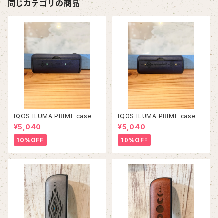
同じカテゴリの商品
IQOS ILUMA PRIME case
IQOS ILUMA PRIME case
¥5,040
¥5,040
10%OFF
10%OFF