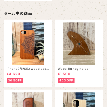
セール中の商品
iPhone7/8/SE2 wood case
Wood fin key holder
86
¥4,620
¥1,500
30%OFF
40%OFF