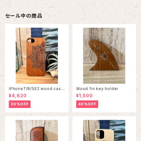
セール中の商品
iPhone7/8/SE2 wood case
Wood fin key holder
86
¥4,620
¥1,500
30%OFF
40%OFF