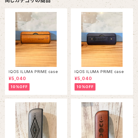
同じカテゴリの商品
IQOS ILUMA PRIME case
IQOS ILUMA PRIME case
¥5,040
¥5,040
10%OFF
10%OFF