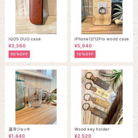
IQOS DUO case
iPhone12/12Pro wood case
¥3,360
¥5,940
30%OFF
10%OFF
温冷ジョッキ
Wood key holder
¥1,440
¥2,520