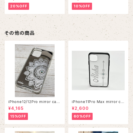
20%OFF
10%OFF
その他の商品
iPhone12/12Pro mirror cas
iPhone11Pro Max mirror ca
e
se
¥4,165
¥2,600
15%OFF
60%OFF