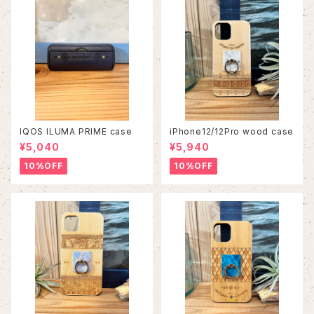
IQOS ILUMA PRIME case
iPhone12/12Pro wood case
¥5,040
¥5,940
10%OFF
10%OFF