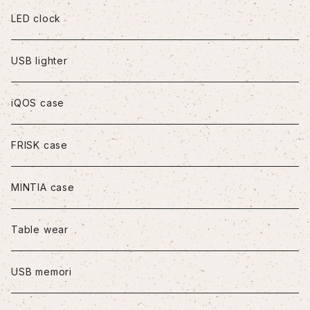
iPhoneXR
LED clock
iPhoneXS Max
USB lighter
iPhone11
iQOS case
iPhone11Pro
FRISK case
iPhone11Pro Max
MINTIA case
iPhone12/12Pro
Table wear
iPhone12mini
USB memori