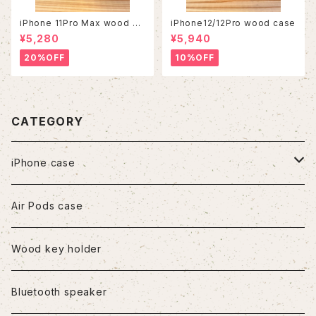
iPhone 11Pro Max wood ca
iPhone12/12Pro wood case
se
¥5,280
¥5,940
20%OFF
10%OFF
CATEGORY
iPhone case
iPhone7/8/SE2
Air Pods case
iPhone8Plus
Wood key holder
iPhoneX/XS
Bluetooth speaker