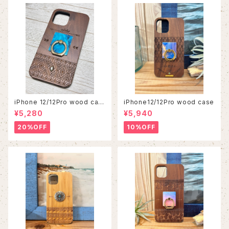
iPhone 12/12Pro wood cas
iPhone12/12Pro wood case
e
¥5,280
¥5,940
20%OFF
10%OFF