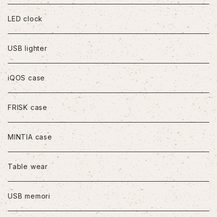
iPhoneXR
LED clock
iPhoneXS Max
USB lighter
iPhone11
iQOS case
iPhone11Pro
FRISK case
iPhone11Pro Max
MINTIA case
iPhone12/12Pro
Table wear
iPhone12mini
USB memori