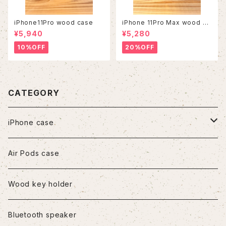
iPhone11Pro wood case
iPhone 11Pro Max wood ca
se
¥5,940
¥5,280
10%OFF
20%OFF
CATEGORY
iPhone case
iPhone7/8/SE2
Air Pods case
iPhone8Plus
Wood key holder
iPhoneX/XS
Bluetooth speaker