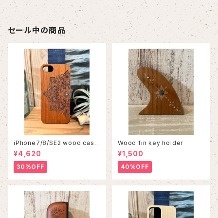
セール中の商品
iPhone7/8/SE2 wood case
Wood fin key holder
86
¥4,620
¥1,500
30%OFF
40%OFF