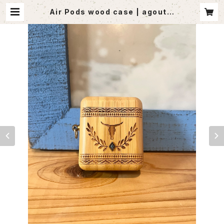
Air Pods wood case | agoutle
t