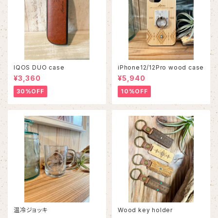
IQOS DUO case
iPhone12/12Pro wood case
¥3,360
¥5,940
30%OFF
10%OFF
温冷ジョッキ
Wood key holder