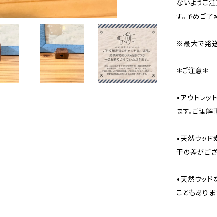
ないようご注
す。予めご了
※最大で発送
＊ご注意＊
•アウトレッ
ます。ご理解
•天然ウッド
干の差がござ
•天然ウッド
こともありま