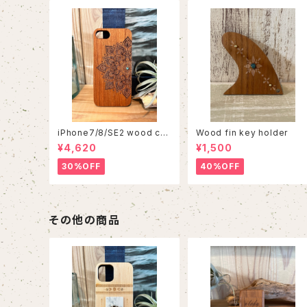
iPhone7/8/SE2 wood cas
Wood fin key holder
e 86
¥4,620
¥1,500
30%OFF
40%OFF
その他の商品