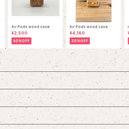
Air Pods wood case
Air Pods wood case
¥2,500
¥4,160
50%OFF
20%OFF