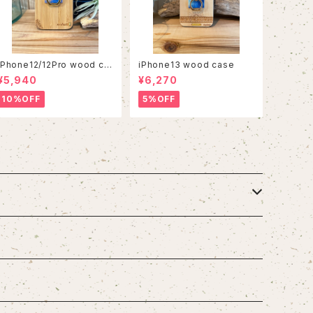
iPhone12/12Pro wood ca
iPhone13 wood case
se
¥5,940
¥6,270
10%OFF
5%OFF