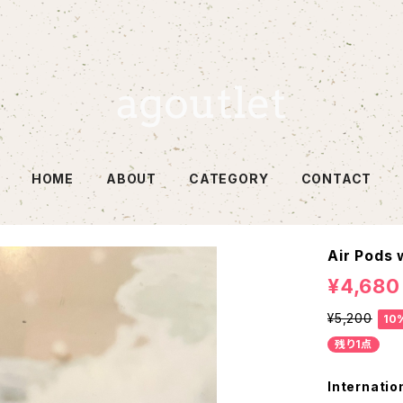
HOME
ABOUT
CATEGORY
CONTACT
Air Pods
¥4,680
¥5,200
10
残り1点
Internatio