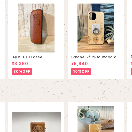
IQOS DUO case
iPhone12/12Pro wood ca
se
¥3,360
¥5,940
30%OFF
10%OFF