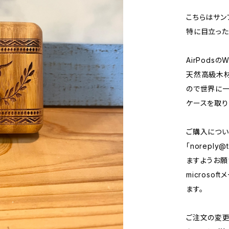
こちらはサン
特に目立った
AirPods
天然高級木
ので世界に一
ケースを取り
ご購入につい
「
noreply@t
ますようお願い
micros
ます。
ご注文の変