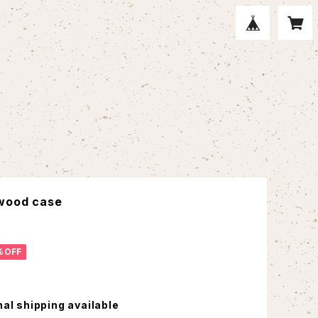
 wood case
%OFF
nal shipping available