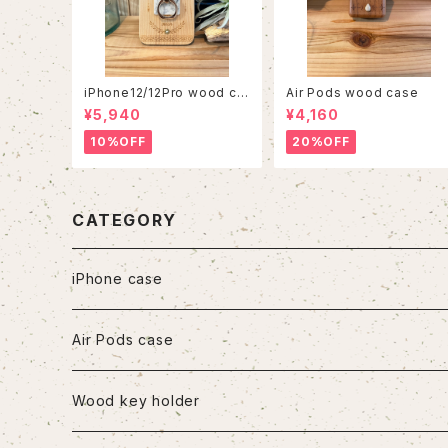
iPhone12/12Pro wood ca
Air Pods wood case
se
¥5,940
¥4,160
10%OFF
20%OFF
CATEGORY
iPhone case
iPhone7/8/SE2
Air Pods case
iPhone8Plus
Wood key holder