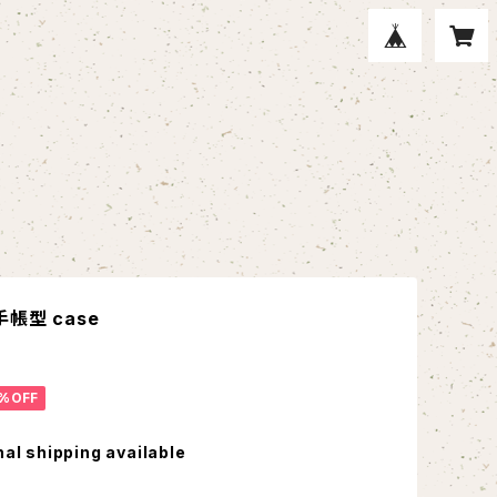
 手帳型 case
%OFF
nal shipping available