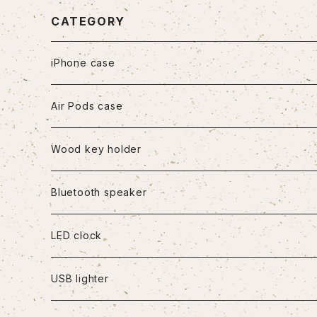
CATEGORY
iPhone case
iPhone7/8/SE2
Air Pods case
iPhone8Plus
Wood key holder
iPhoneX/XS
Bluetooth speaker
iPhoneXR
LED clock
iPhoneXS Max
USB lighter