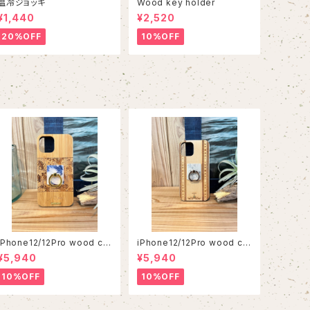
温冷ジョッキ
Wood key holder
¥1,440
¥2,520
20%OFF
10%OFF
iPhone12/12Pro wood ca
iPhone12/12Pro wood ca
se
se
¥5,940
¥5,940
10%OFF
10%OFF