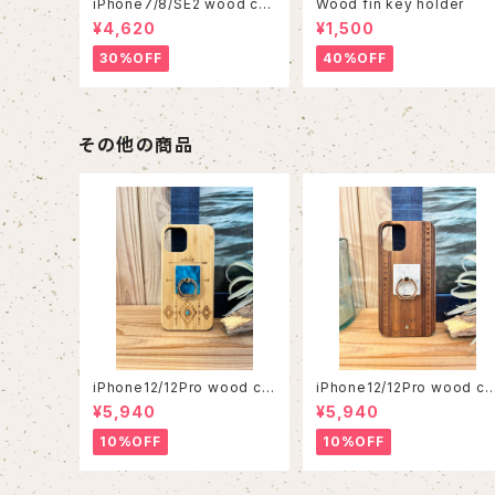
iPhone7/8/SE2 wood cas
Wood fin key holder
e 86
¥4,620
¥1,500
30%OFF
40%OFF
その他の商品
iPhone12/12Pro wood ca
iPhone12/12Pro wood ca
se
se
¥5,940
¥5,940
10%OFF
10%OFF