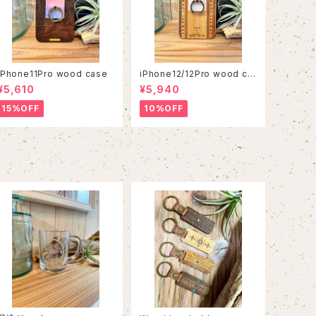
iPhone11Pro wood case
iPhone12/12Pro wood ca
se
¥5,610
¥5,940
15%OFF
10%OFF