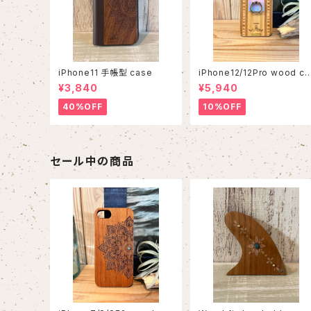
iPhone11 手帳型 case
iPhone12/12Pro wood ca
se
¥3,840
¥5,940
40%OFF
10%OFF
セール中の商品