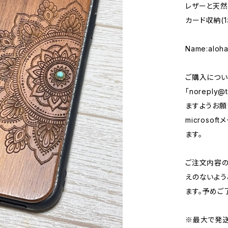
レザーと天然
カード収納(
Name:aloh
ご購入につい
「
noreply@t
ますようお願い
micros
ます。
ご注文内容
えのないよう
ます。予めご
※最大で発送