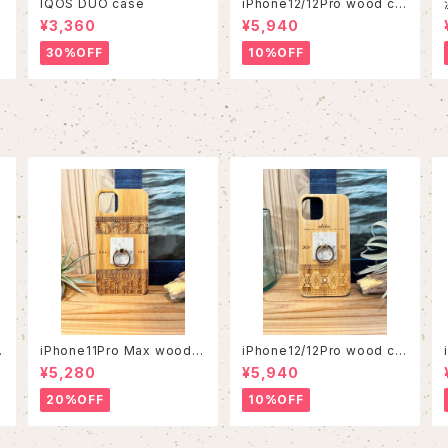
IQOS DUO case
iPhone12/12Pro wood ca
se
¥3,360
¥5,940
30%OFF
10%OFF
iPhone11Pro Max wood c
iPhone12/12Pro wood ca
ase
se
¥5,280
¥5,940
20%OFF
10%OFF