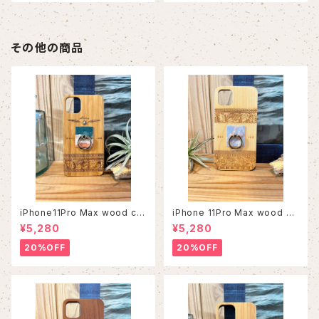
その他の商品
iPhone11Pro Max wood ca
iPhone 11Pro Max wood ca
se
se
¥5,280
¥5,280
20%OFF
20%OFF