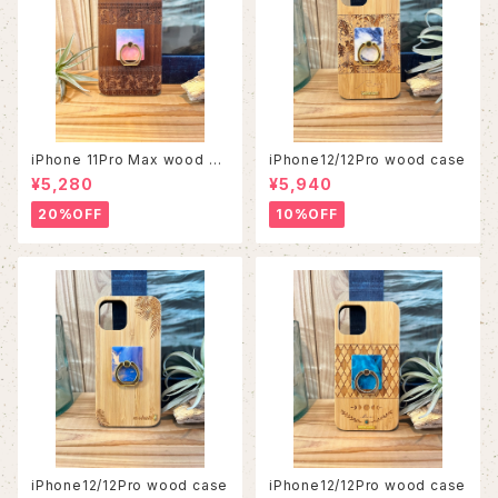
iPhone 11Pro Max wood ca
iPhone12/12Pro wood case
se
¥5,280
¥5,940
20%OFF
10%OFF
iPhone12/12Pro wood case
iPhone12/12Pro wood case