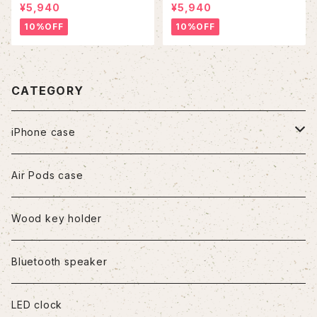
¥5,940
¥5,940
10%OFF
10%OFF
CATEGORY
iPhone case
iPhone7/8/SE2
Air Pods case
iPhone8Plus
Wood key holder
iPhoneX/XS
Bluetooth speaker
iPhoneXR
LED clock