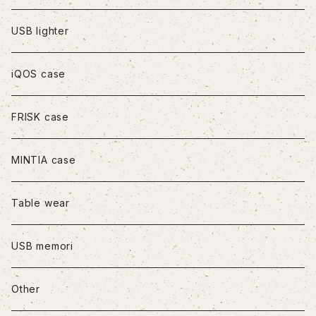
iPhoneXS Max
USB lighter
iPhone11
iQOS case
iPhone11Pro
FRISK case
iPhone11Pro Max
MINTIA case
iPhone12/12Pro
Table wear
iPhone12mini
USB memori
iPhone12Pro Max
Other