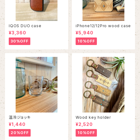
IQOS DUO case
iPhone12/12Pro wood case
¥3,360
¥5,940
30%OFF
10%OFF
温冷ジョッキ
Wood key holder
¥1,440
¥2,520
20%OFF
10%OFF