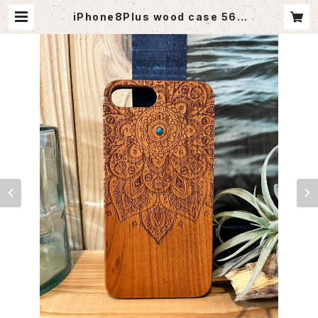
iPhone8Plus wood case 56 |
agoutlet