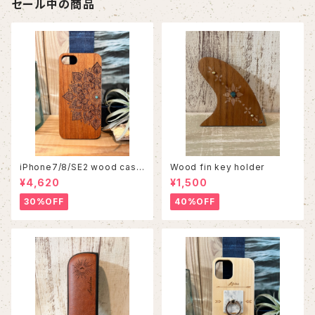
セール中の商品
iPhone7/8/SE2 wood case
Wood fin key holder
86
¥4,620
¥1,500
30%OFF
40%OFF