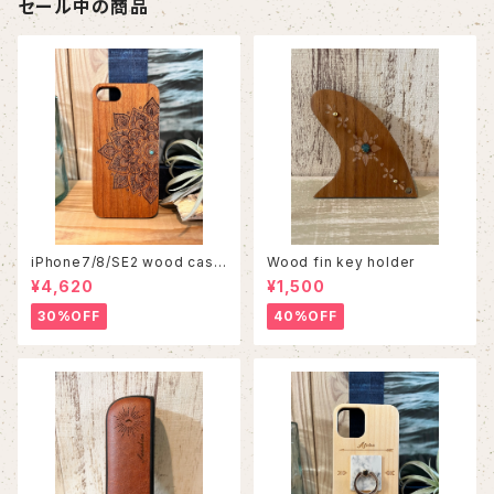
セール中の商品
iPhone7/8/SE2 wood case
Wood fin key holder
86
¥4,620
¥1,500
30%OFF
40%OFF