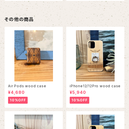
その他の商品
Air Pods wood case
iPhone12/12Pro wood case
¥4,680
¥5,940
10%OFF
10%OFF