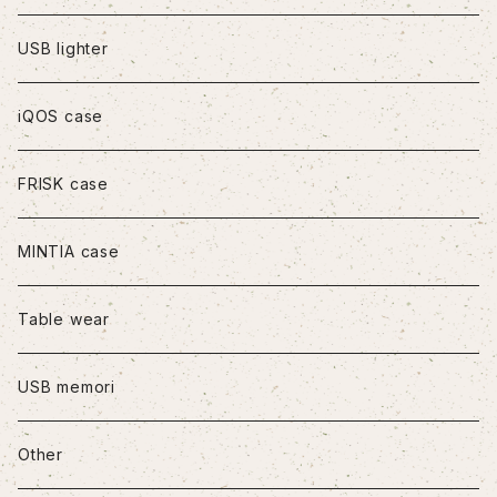
iPhoneXS Max
USB lighter
iPhone11
iQOS case
iPhone11Pro
FRISK case
iPhone11Pro Max
MINTIA case
iPhone12/12Pro
Table wear
iPhone12mini
USB memori
iPhone12Pro Max
Other