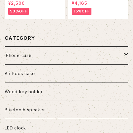
e
¥2,500
¥4,165
50%OFF
15%OFF
CATEGORY
iPhone case
iPhone7/8/SE2
Air Pods case
iPhone8Plus
Wood key holder
iPhoneX/XS
Bluetooth speaker
iPhoneXR
LED clock