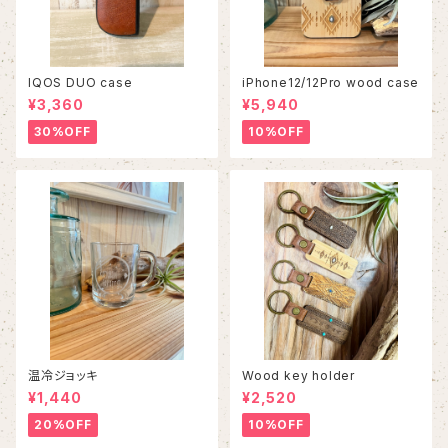
IQOS DUO case
iPhone12/12Pro wood case
¥3,360
¥5,940
30%OFF
10%OFF
温冷ジョッキ
Wood key holder
¥1,440
¥2,520
20%OFF
10%OFF