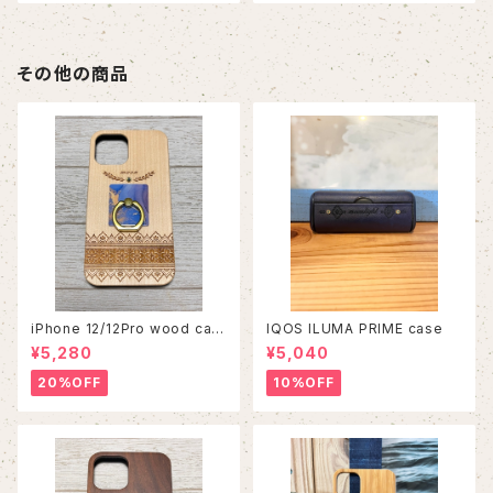
その他の商品
iPhone 12/12Pro wood cas
IQOS ILUMA PRIME case
e
¥5,280
¥5,040
20%OFF
10%OFF