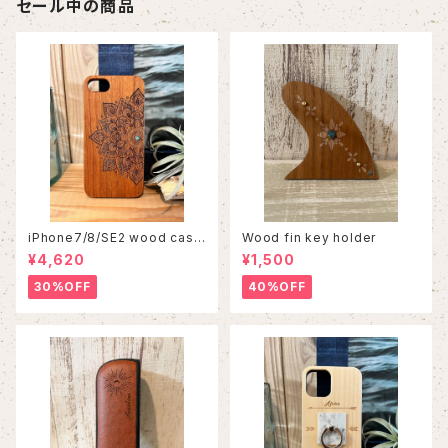
セール中の商品
iPhone7/8/SE2 wood case
Wood fin key holder
86
¥4,620
¥1,500
30%OFF
40%OFF