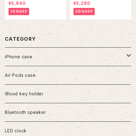
se
¥5,940
¥5,280
10%OFF
20%OFF
CATEGORY
iPhone case
iPhone7/8/SE2
Air Pods case
iPhone8Plus
Wood key holder
iPhoneX/XS
Bluetooth speaker
iPhoneXR
LED clock