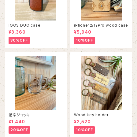
IQOS DUO case
iPhone12/12Pro wood case
¥3,360
¥5,940
30%OFF
10%OFF
温冷ジョッキ
Wood key holder
¥1,440
¥2,520
20%OFF
10%OFF