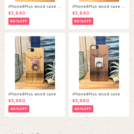
iPhone8Plus wood case 5
iPhone8Plus wood case 5
6
3
¥2,640
¥2,640
60%OFF
60%OFF
iPhone8Plus wood case
iPhone8Plus wood case
¥3,960
¥3,960
40%OFF
40%OFF