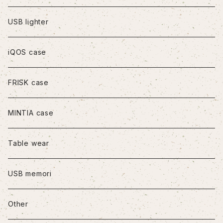
iPhoneXS Max
USB lighter
iPhone11
iQOS case
iPhone11Pro
FRISK case
iPhone11Pro Max
MINTIA case
iPhone12/12Pro
Table wear
iPhone12mini
USB memori
iPhone12Pro Max
Other