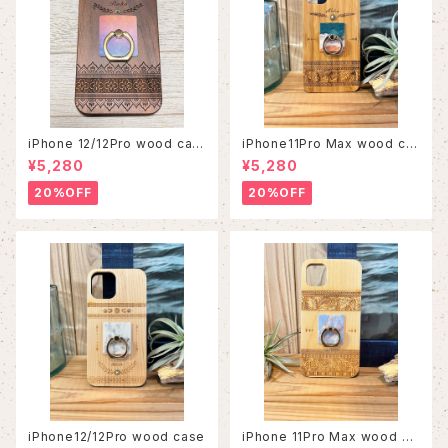
iPhone 12/12Pro wood cas
iPhone11Pro Max wood ca
e
se
¥5,280
¥5,280
20%OFF
20%OFF
iPhone12/12Pro wood case
iPhone 11Pro Max wood ca