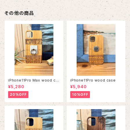
その他の商品
iPhone11Pro Max wood ca
iPhone11Pro wood case
se
¥5,280
¥5,940
20%OFF
10%OFF