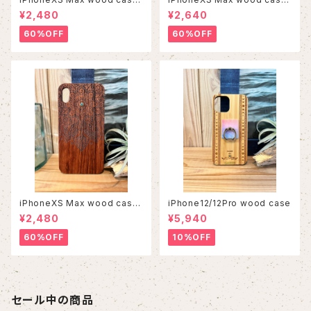
4
9
¥2,480
¥2,640
60%OFF
60%OFF
iPhoneXS Max wood case
iPhone12/12Pro wood case
6
¥2,480
¥5,940
60%OFF
10%OFF
セール中の商品