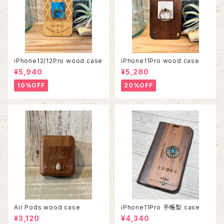
iPhone12/12Pro wood case
iPhone11Pro wood case
¥5,940
¥5,280
10%OFF
20%OFF
Air Pods wood case
iPhone11Pro 手帳型 case
¥3,120
¥4,340