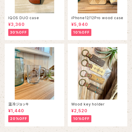
IQOS DUO case
iPhone12/12Pro wood case
¥3,360
¥5,940
30%OFF
10%OFF
温冷ジョッキ
Wood key holder
¥1,440
¥2,520
20%OFF
10%OFF