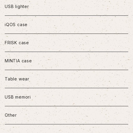
iPhoneXS Max
USB lighter
iPhone11
iQOS case
iPhone11Pro
FRISK case
iPhone11Pro Max
MINTIA case
iPhone12/12Pro
Table wear
iPhone12mini
USB memori
iPhone12Pro Max
Other
iPhone13