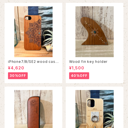
iPhone7/8/SE2 wood case
Wood fin key holder
86
¥4,620
¥1,500
30%OFF
40%OFF