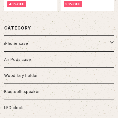
40%OFF
30%OFF
CATEGORY
iPhone case
iPhone7/8/SE2
Air Pods case
iPhone8Plus
Wood key holder
iPhoneX/XS
Bluetooth speaker
iPhoneXR
LED clock