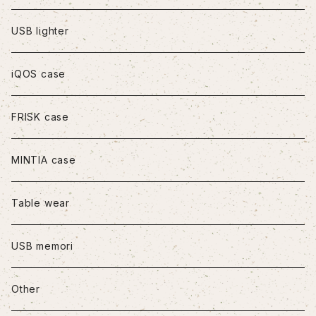
iPhoneXS Max
USB lighter
iPhone11
iQOS case
iPhone11Pro
FRISK case
iPhone11Pro Max
MINTIA case
iPhone12/12Pro
Table wear
iPhone12mini
USB memori
iPhone12Pro Max
Other