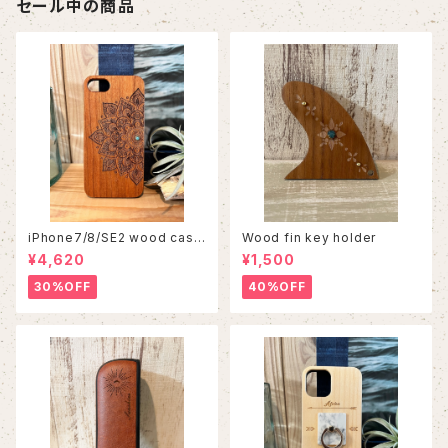
セール中の商品
iPhone7/8/SE2 wood case
Wood fin key holder
86
¥4,620
¥1,500
30%OFF
40%OFF