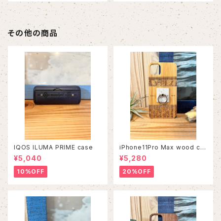
その他の商品
IQOS ILUMA PRIME case
iPhone11Pro Max wood ca
se
¥5,040
¥5,280
10%OFF
20%OFF