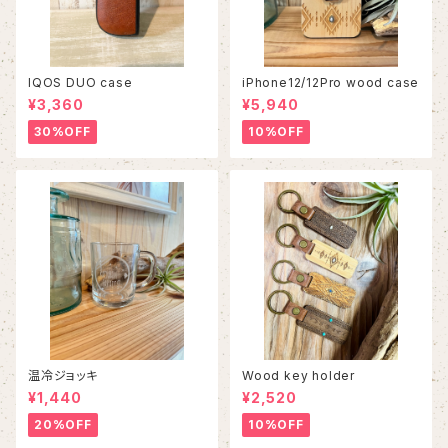
IQOS DUO case
iPhone12/12Pro wood case
¥3,360
¥5,940
30%OFF
10%OFF
温冷ジョッキ
Wood key holder
¥1,440
¥2,520
20%OFF
10%OFF