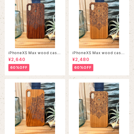
iPhoneXS Max wood case
iPhoneXS Max wood case
8
4
¥2,640
¥2,480
60%OFF
60%OFF