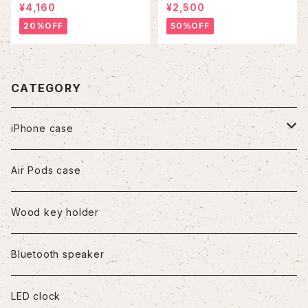
¥4,160
¥2,500
20%OFF
50%OFF
CATEGORY
iPhone case
iPhone7/8/SE2
Air Pods case
iPhone8Plus
Wood key holder
iPhoneX/XS
Bluetooth speaker
iPhoneXR
LED clock