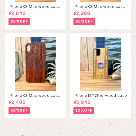
iPhoneXS Max wood case
iPhoneXS Max wood case
9
7
¥2,640
¥2,200
60%OFF
60%OFF
iPhoneXS Max wood case
iPhone12/12Pro wood case
6
¥2,480
¥5,940
60%OFF
10%OFF