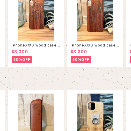
iPhoneX/XS wood case
iPhoneX/XS wood case
33
31
¥3,300
¥3,300
50%OFF
50%OFF