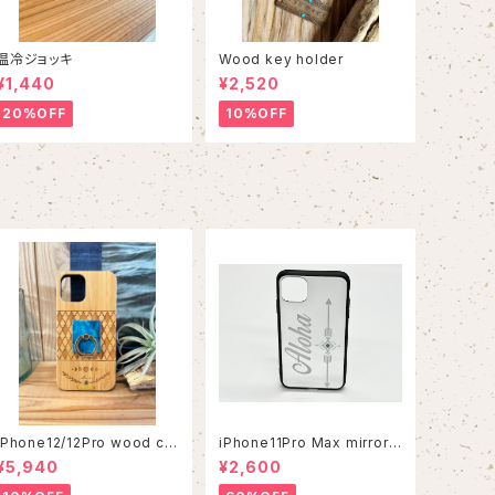
温冷ジョッキ
Wood key holder
¥1,440
¥2,520
20%OFF
10%OFF
iPhone12/12Pro wood ca
iPhone11Pro Max mirror c
se
ase
¥5,940
¥2,600