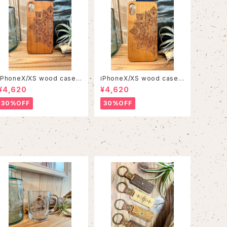
iPhoneX/XS wood case 1
iPhoneX/XS wood case 1
5
2
¥4,620
¥4,620
30%OFF
30%OFF