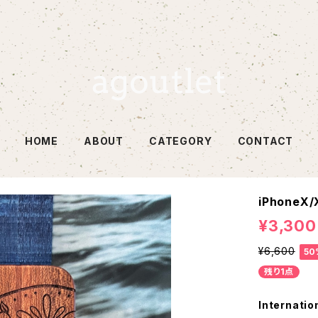
HOME
ABOUT
CATEGORY
CONTACT
iPhoneX/
¥3,300
¥6,600
50
残り1点
Internatio