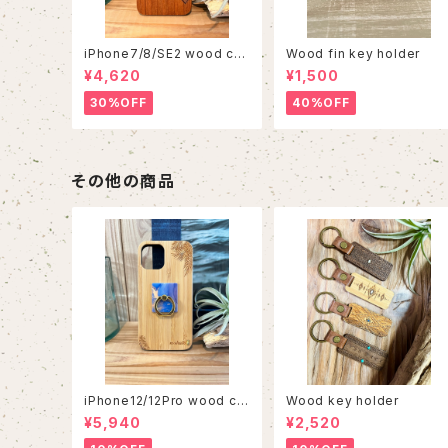
iPhone7/8/SE2 wood cas
Wood fin key holder
e 86
¥4,620
¥1,500
30%OFF
40%OFF
その他の商品
iPhone12/12Pro wood ca
Wood key holder
se
¥5,940
¥2,520