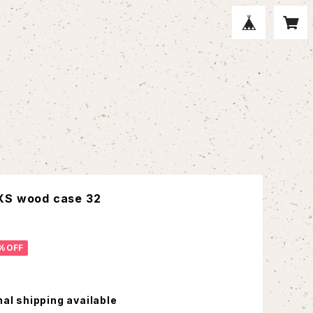
XS wood case 32
%OFF
nal shipping available