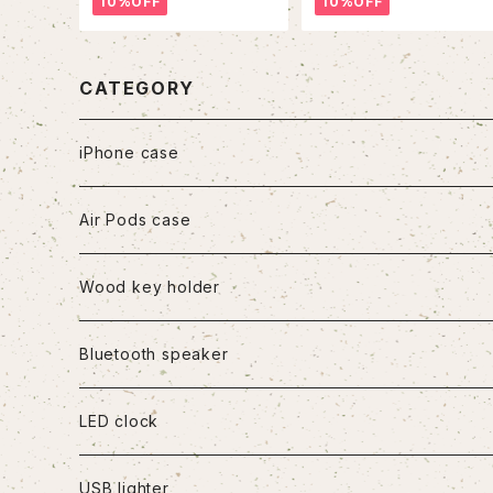
10%OFF
10%OFF
CATEGORY
iPhone case
iPhone7/8/SE2
Air Pods case
iPhone8Plus
Wood key holder
iPhoneX/XS
Bluetooth speaker
iPhoneXR
LED clock
iPhoneXS Max
USB lighter