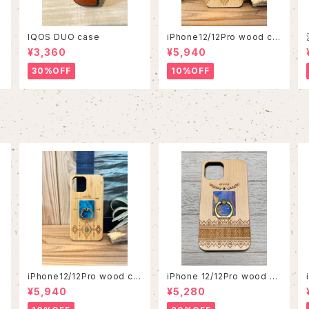
IQOS DUO case
iPhone12/12Pro wood ca
se
¥3,360
¥5,940
30%OFF
10%OFF
iPhone12/12Pro wood ca
iPhone 12/12Pro wood ca
se
se
¥5,940
¥5,280