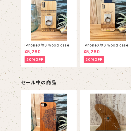
iPhoneX/XS wood case
iPhoneX/XS wood case
¥5,280
¥5,280
20%OFF
20%OFF
セール中の商品