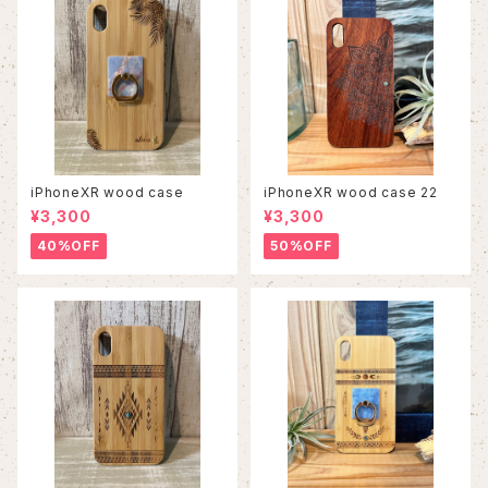
iPhoneXR wood case
iPhoneXR wood case 22
¥3,300
¥3,300
40%OFF
50%OFF