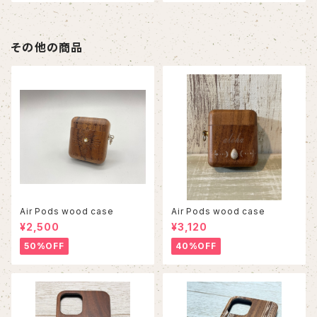
その他の商品
Air Pods wood case
Air Pods wood case
¥2,500
¥3,120
50%OFF
40%OFF