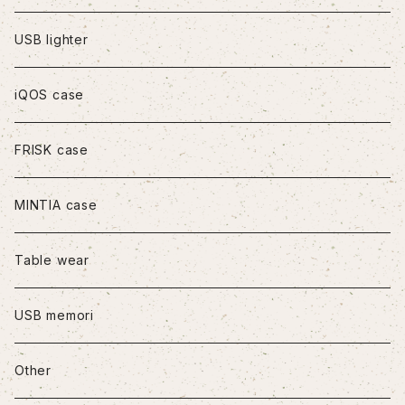
iPhoneXS Max
USB lighter
iPhone11
iQOS case
iPhone11Pro
FRISK case
iPhone11Pro Max
MINTIA case
iPhone12/12Pro
Table wear
iPhone12mini
USB memori
iPhone12Pro Max
Other