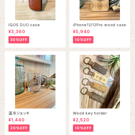
IQOS DUO case
iPhone12/12Pro wood case
¥3,360
¥5,940
30%OFF
10%OFF
温冷ジョッキ
Wood key holder
¥1,440
¥2,520
20%OFF
10%OFF