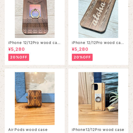
iPhone 12/12Pro wood cas
iPhone 12/12Pro wood cas
e
e
¥5,280
¥5,280
20%OFF
20%OFF
Air Pods wood case
iPhone12/12Pro wood case