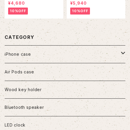
¥4,680
¥5,940
10%OFF
10%OFF
CATEGORY
iPhone case
iPhone7/8/SE2
Air Pods case
iPhone8Plus
Wood key holder
iPhoneX/XS
Bluetooth speaker
iPhoneXR
LED clock