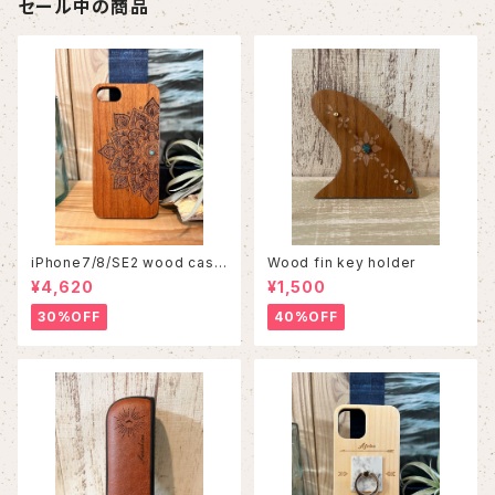
セール中の商品
iPhone7/8/SE2 wood case
Wood fin key holder
86
¥4,620
¥1,500
30%OFF
40%OFF