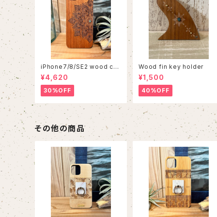
iPhone7/8/SE2 wood cas
Wood fin key holder
e 86
¥4,620
¥1,500
30%OFF
40%OFF
その他の商品