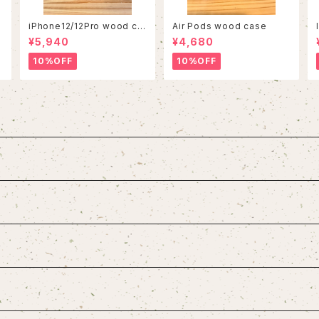
c
iPhone12/12Pro wood ca
Air Pods wood case
se
¥5,940
¥4,680
10%OFF
10%OFF