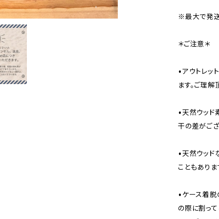
※最大で発送
＊ご注意＊
•アウトレッ
ます。ご理解
•天然ウッド
干の差がござ
•天然ウッド
こともありま
•ケース着脱
の際に割って