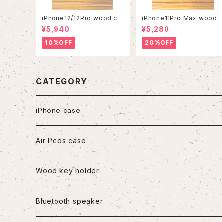
iPhone12/12Pro wood ca
iPhone11Pro Max wood 
se
ase
¥5,940
¥5,280
10%OFF
20%OFF
CATEGORY
iPhone case
iPhone7/8/SE2
Air Pods case
iPhone8Plus
Wood key holder
iPhoneX/XS
Bluetooth speaker