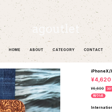
HOME
ABOUT
CATEGORY
CONTACT
iPhoneX/
¥4,620
¥6,600
30
残り1点
Internatio