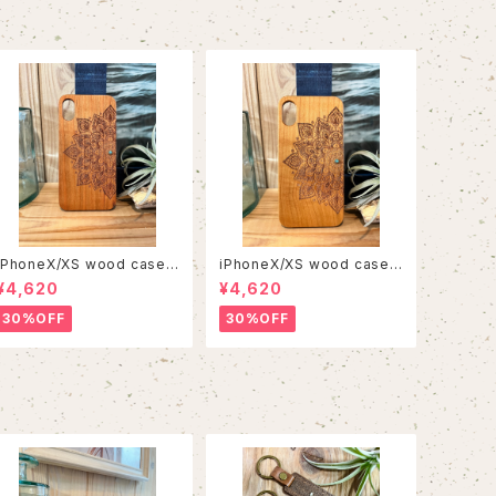
iPhoneX/XS wood case 1
iPhoneX/XS wood case 1
5
2
¥4,620
¥4,620
30%OFF
30%OFF