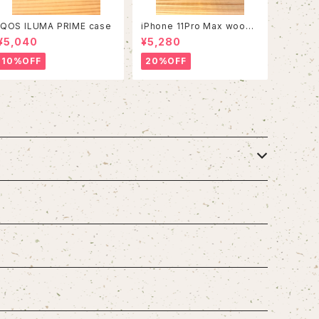
IQOS ILUMA PRIME case
iPhone 11Pro Max wood
case
¥5,040
¥5,280
10%OFF
20%OFF