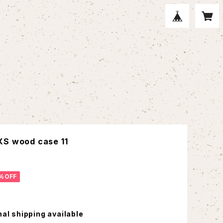
XS wood case 11
%OFF
nal shipping available