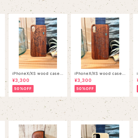
iPhoneX/XS wood case
iPhoneX/XS wood case
33
31
¥3,300
¥3,300
50%OFF
50%OFF