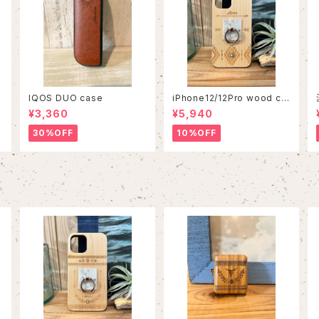
IQOS DUO case
iPhone12/12Pro wood ca
se
¥3,360
¥5,940
30%OFF
10%OFF