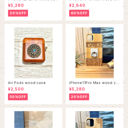
e
se
¥5,280
¥2,640
20%OFF
60%OFF
Air Pods wood case
iPhone11Pro Max wood ca
se
¥2,500
¥5,280
50%OFF
20%OFF