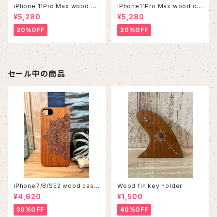
iPhone 11Pro Max wood ca
iPhone11Pro Max wood ca
se
se
¥5,280
¥5,280
20%OFF
20%OFF
セール中の商品
iPhone7/8/SE2 wood case
Wood fin key holder
86
¥4,620
¥1,500
30%OFF
40%OFF