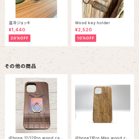
温冷ジョッキ
Wood key holder
¥1,440
¥2,520
20%OFF
10%OFF
その他の商品
iPhone 12/12Pro wood cas
iPhone11Pro Max wood ca