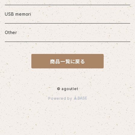
iPhone12mini
USB memori
iPhone12Pro Max
Other
iPhone13
商品一覧に戻る
iPhone13Pro
iPhone13Pro Max
© agoutlet
Powered by
iPhone14
iPhone14Pro