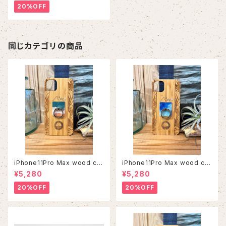
20%OFF
同じカテゴリの商品
iPhone11Pro Max wood ca
iPhone11Pro Max wood ca
se
se
¥5,280
¥5,280
20%OFF
20%OFF