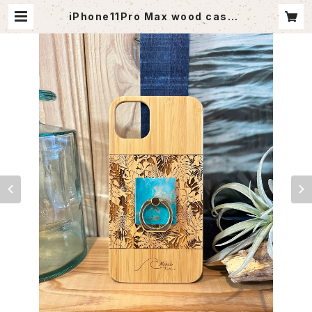
iPhone11Pro Max wood case |
agoutlet