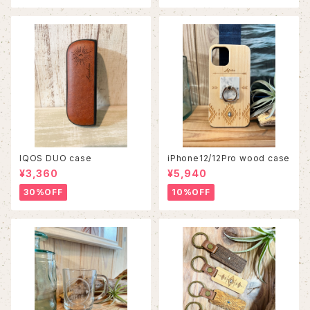
IQOS DUO case
iPhone12/12Pro wood case
¥3,360
¥5,940
30%OFF
10%OFF