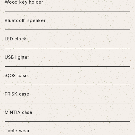
iPhone8Plus
Wood key holder
iPhoneX/XS
Bluetooth speaker
iPhoneXR
LED clock
iPhoneXS Max
USB lighter
iPhone11
iQOS case
iPhone11Pro
FRISK case
iPhone11Pro Max
MINTIA case
iPhone12/12Pro
Table wear