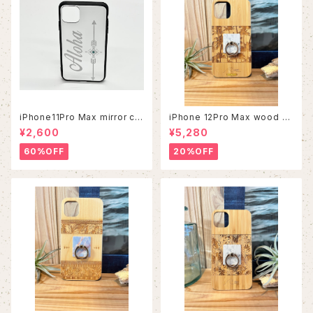
iPhone11Pro Max mirror ca
iPhone 12Pro Max wood ca
se
se
¥2,600
¥5,280
60%OFF
20%OFF