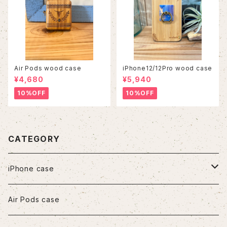
Air Pods wood case
iPhone12/12Pro wood case
¥4,680
¥5,940
10%OFF
10%OFF
CATEGORY
iPhone case
iPhone7/8/SE2
Air Pods case