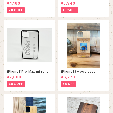
¥4,160
¥5,940
20%OFF
10%OFF
iPhone11Pro Max mirror ca
iPhone13 wood case
se
¥2,600
¥6,270
60%OFF
5%OFF