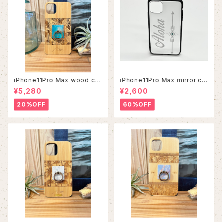
iPhone11Pro Max wood ca
iPhone11Pro Max mirror ca
se
se
¥5,280
¥2,600
20%OFF
60%OFF