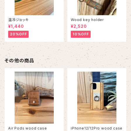
温冷ジョッキ
Wood key holder
¥1,440
¥2,520
20%OFF
10%OFF
その他の商品
Air Pods wood case
iPhone12/12Pro wood case