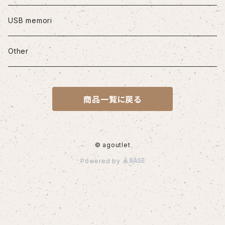
iPhone12mini
USB memori
iPhone12Pro Max
Other
iPhone13
商品一覧に戻る
iPhone13Pro
iPhone13Pro Max
© agoutlet
Powered by
iPhone14
iPhone14Pro