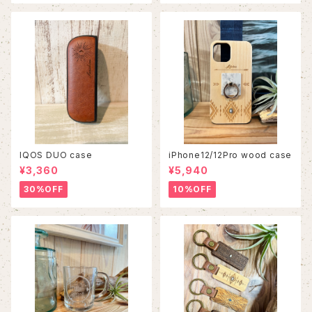
IQOS DUO case
iPhone12/12Pro wood case
¥3,360
¥5,940
30%OFF
10%OFF