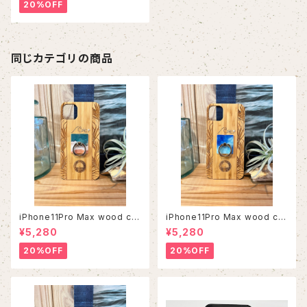
20%OFF
同じカテゴリの商品
iPhone11Pro Max wood ca
iPhone11Pro Max wood ca
se
se
¥5,280
¥5,280
20%OFF
20%OFF