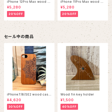
iPhone 12Pro Max wood ca
iPhone 11Pro Max wood ca
se
se
¥5,280
¥5,280
20%OFF
20%OFF
セール中の商品
iPhone7/8/SE2 wood case
Wood fin key holder
86
¥4,620
¥1,500
30%OFF
40%OFF