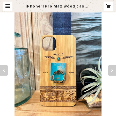
iPhone11Pro Max wood case |
agoutlet