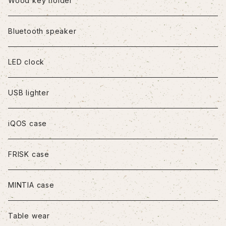
Wood key holder
iPhoneX/XS
Bluetooth speaker
iPhoneXR
LED clock
iPhoneXS Max
USB lighter
iPhone11
iQOS case
iPhone11Pro
FRISK case
iPhone11Pro Max
MINTIA case
iPhone12/12Pro
Table wear