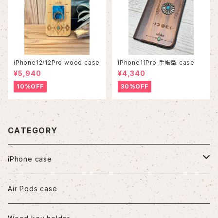
iPhone12/12Pro wood case
iPhone11Pro 手帳型 case
¥5,940
¥4,340
10%OFF
30%OFF
CATEGORY
iPhone case
iPhone7/8/SE2
Air Pods case
iPhone8Plus