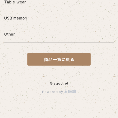
iPhone12/12Pro
Table wear
iPhone12mini
USB memori
iPhone12Pro Max
Other
iPhone13
商品一覧に戻る
iPhone13Pro
iPhone13Pro Max
© agoutlet
Powered by
iPhone14
iPhone14Pro