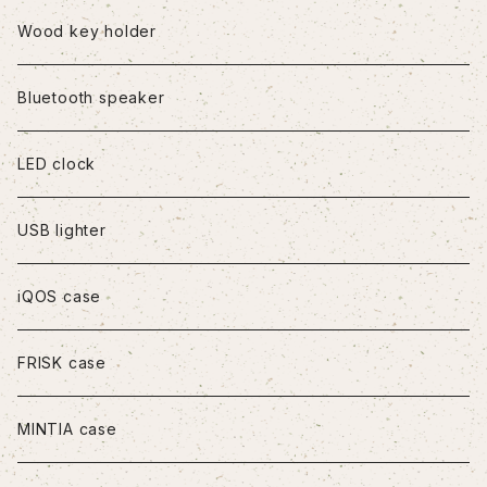
iPhone8Plus
Wood key holder
iPhoneX/XS
Bluetooth speaker
iPhoneXR
LED clock
iPhoneXS Max
USB lighter
iPhone11
iQOS case
iPhone11Pro
FRISK case
iPhone11Pro Max
MINTIA case