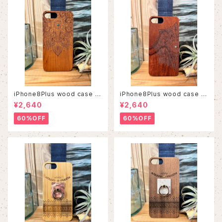
iPhone8Plus wood case 5
iPhone8Plus wood case 5
6
3
¥2,640
¥2,640
60%OFF
60%OFF