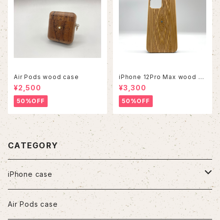
Air Pods wood case
iPhone 12Pro Max wood ca
se
¥2,500
¥3,300
50%OFF
50%OFF
CATEGORY
iPhone case
iPhone7/8/SE2
Air Pods case