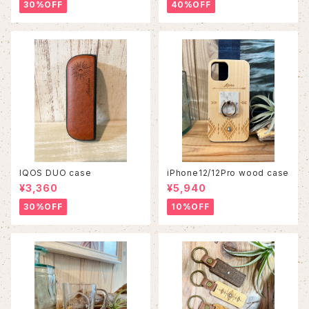
30%OFF
40%OFF
IQOS DUO case
iPhone12/12Pro wood case
¥3,360
¥5,940
30%OFF
10%OFF