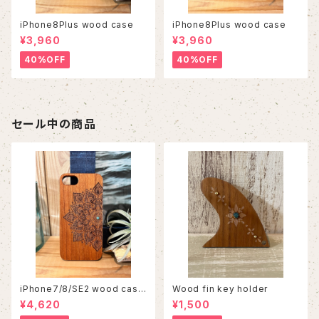
iPhone8Plus wood case
iPhone8Plus wood case
¥3,960
¥3,960
40%OFF
40%OFF
セール中の商品
iPhone7/8/SE2 wood case
Wood fin key holder
86
¥4,620
¥1,500