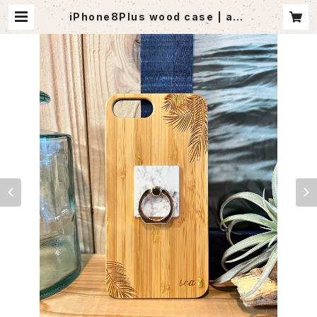
iPhone8Plus wood case | ago
utlet