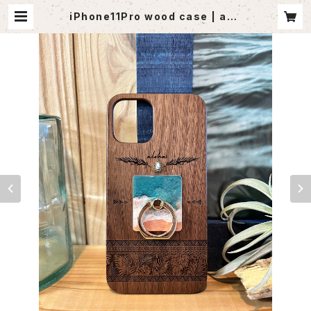
iPhone11Pro wood case | ago
utlet