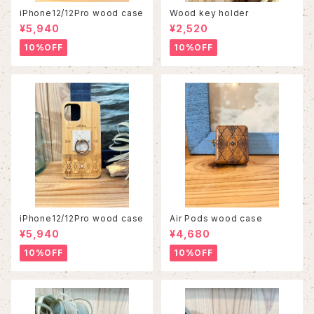
iPhone12/12Pro wood case
Wood key holder
¥5,940
¥2,520
10%OFF
10%OFF
iPhone12/12Pro wood case
Air Pods wood case
¥5,940
¥4,680
10%OFF
10%OFF