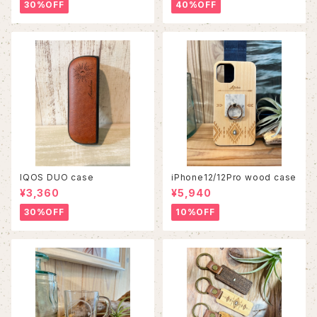
30%OFF
40%OFF
IQOS DUO case
iPhone12/12Pro wood case
¥3,360
¥5,940
30%OFF
10%OFF