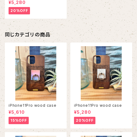
¥5,280
20%OFF
同じカテゴリの商品
iPhone11Pro wood case
iPhone11Pro wood case
¥5,610
¥5,280
15%OFF
20%OFF