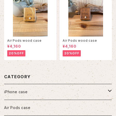
Air Pods wood case
Air Pods wood case
¥4,160
¥4,160
20%OFF
20%OFF
CATEGORY
iPhone case
iPhone7/8/SE2
Air Pods case