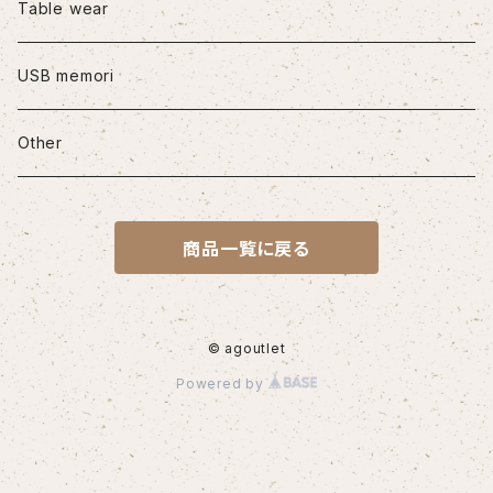
iPhone12/12Pro
Table wear
iPhone12mini
USB memori
iPhone12Pro Max
Other
iPhone13
商品一覧に戻る
iPhone13Pro
iPhone13Pro Max
© agoutlet
Powered by
iPhone14
iPhone14Pro