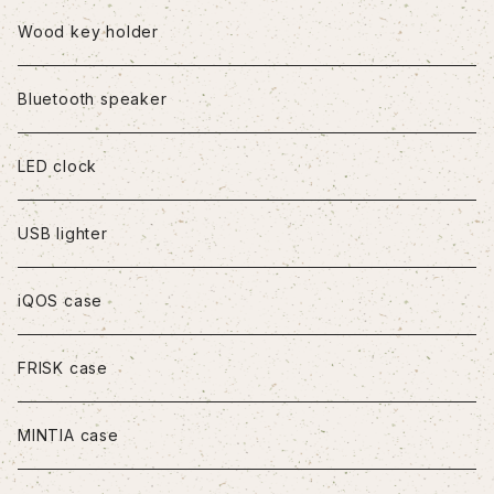
iPhone8Plus
Wood key holder
iPhoneX/XS
Bluetooth speaker
iPhoneXR
LED clock
iPhoneXS Max
USB lighter
iPhone11
iQOS case
iPhone11Pro
FRISK case
iPhone11Pro Max
MINTIA case