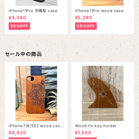
iPhone11Pro 手帳型 case
iPhone11Pro wood case
¥4,340
¥5,280
30%OFF
20%OFF
セール中の商品
iPhone7/8/SE2 wood case
Wood fin key holder
86
¥4,620
¥1,500