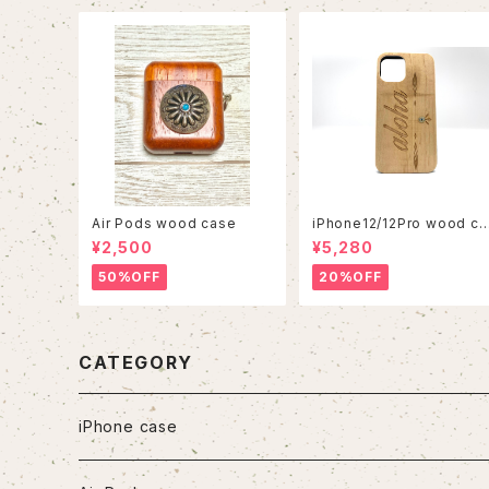
Air Pods wood case
iPhone12/12Pro wood ca
se
¥2,500
¥5,280
50%OFF
20%OFF
CATEGORY
iPhone case