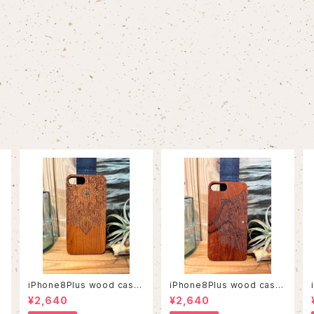
iPhone8Plus wood case
iPhone8Plus wood case
56
53
¥2,640
¥2,640