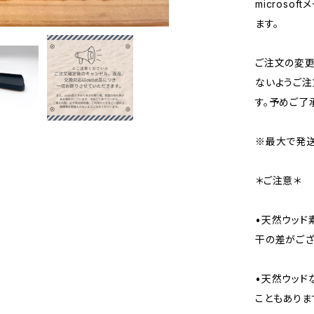
micros
ます。
ご注文の変
ないようご注
す。予めご了
※最大で発送
＊ご注意＊
•天然ウッド
干の差がござ
•天然ウッド
こともありま