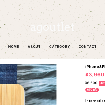
HOME
ABOUT
CATEGORY
CONTACT
iPhone8P
¥3,960
¥6,600
40
残り1点
Internatio