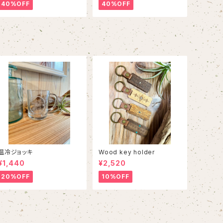
40%OFF
40%OFF
温冷ジョッキ
Wood key holder
¥1,440
¥2,520
20%OFF
10%OFF