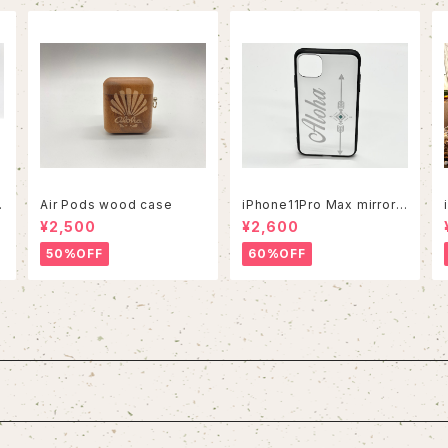
Air Pods wood case
iPhone11Pro Max mirror c
ase
¥2,500
¥2,600
50%OFF
60%OFF