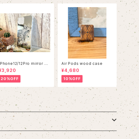
iPhone12/12Pro mirror ca
Air Pods wood case
se
¥3,920
¥4,680
20%OFF
10%OFF