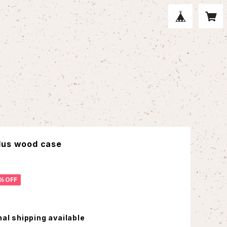
lus wood case
%OFF
nal shipping available