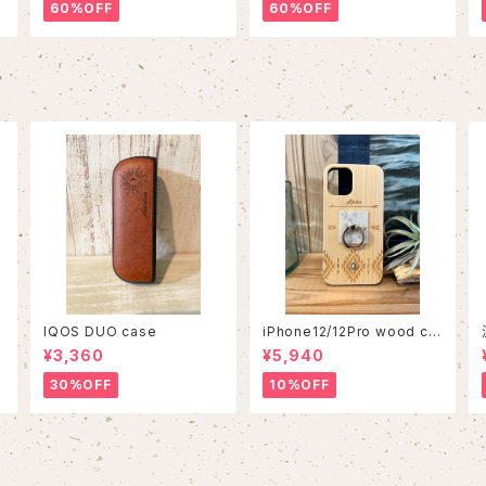
60%OFF
60%OFF
IQOS DUO case
iPhone12/12Pro wood ca
se
¥3,360
¥5,940
30%OFF
10%OFF