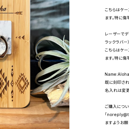
こちらはケー
ます。特に傷
レーザーでデ
ラックラバー
こちらはケー
ます。特に傷
Name:Aloh
既に刻印され
名入れは変更
ご購入につい
「
noreply@t
ますようお願い