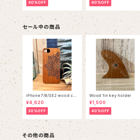
40%OFF
40%OFF
セール中の商品
iPhone7/8/SE2 wood cas
Wood fin key holder
e 86
¥4,620
¥1,500
30%OFF
40%OFF
その他の商品