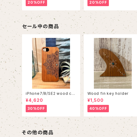
20%OFF
20%OFF
セール中の商品
iPhone7/8/SE2 wood cas
Wood fin key holder
e 86
¥4,620
¥1,500
30%OFF
40%OFF
その他の商品