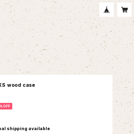
XS wood case
%OFF
nal shipping available