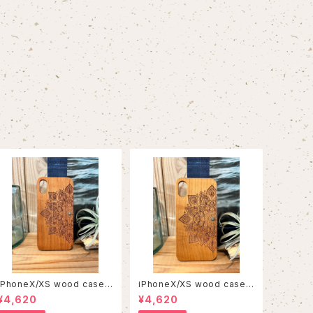
iPhoneX/XS wood case 1
iPhoneX/XS wood case 1
5
2
¥4,620
¥4,620