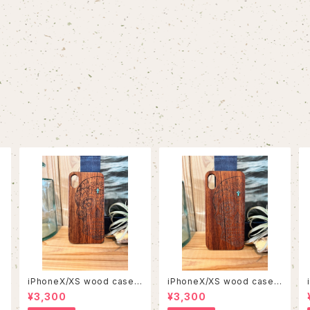
iPhoneX/XS wood case
iPhoneX/XS wood case
33
31
¥3,300
¥3,300