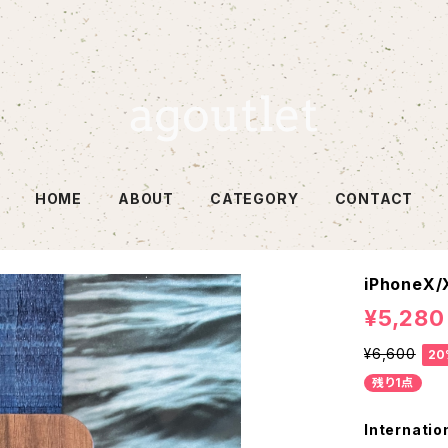
HOME
ABOUT
CATEGORY
CONTACT
iPhoneX/
¥5,280
¥6,600
20
残り1点
Internatio