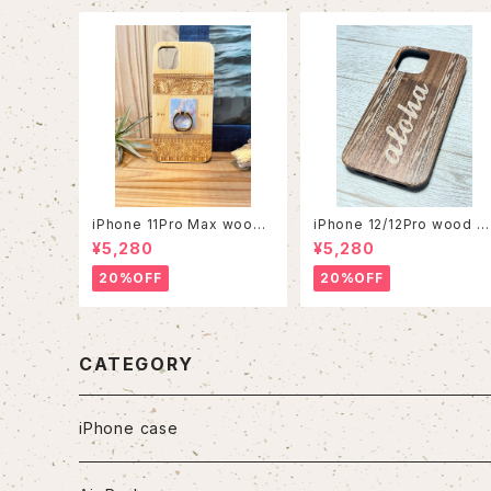
iPhone 11Pro Max wood
iPhone 12/12Pro wood c
case
se
¥5,280
¥5,280
20%OFF
20%OFF
CATEGORY
iPhone case