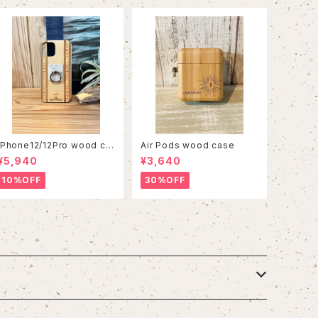
iPhone12/12Pro wood ca
Air Pods wood case
se
¥5,940
¥3,640
10%OFF
30%OFF