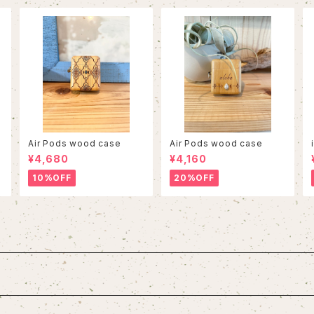
a
Air Pods wood case
Air Pods wood case
¥4,680
¥4,160
10%OFF
20%OFF