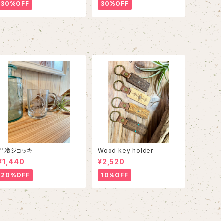
30%OFF
30%OFF
温冷ジョッキ
Wood key holder
¥1,440
¥2,520
20%OFF
10%OFF