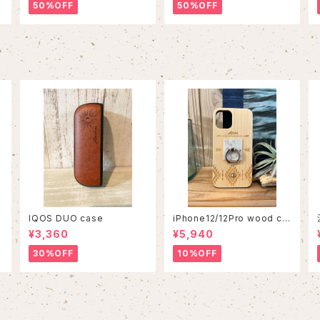
50%OFF
50%OFF
IQOS DUO case
iPhone12/12Pro wood ca
se
¥3,360
¥5,940
30%OFF
10%OFF