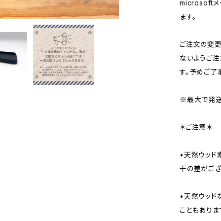
micros
ます。
ご注文の変
ないようご注
す。予めご了
※最大で発送
＊ご注意＊
•天然ウッド
干の差がござ
•天然ウッド
こともありま