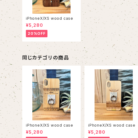
iPhoneX/XS wood case
¥5,280
20%OFF
同じカテゴリの商品
iPhoneX/XS wood case
iPhoneX/XS wood case
¥5,280
¥5,280