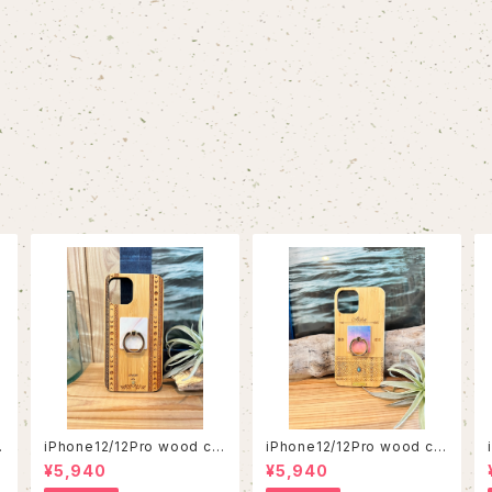
iPhone12/12Pro wood ca
iPhone12/12Pro wood ca
se
se
¥5,940
¥5,940