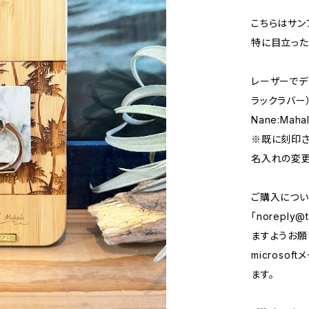
こちらはサン
特に目立った
レーザーでデ
ラックラバー
Nane:Maha
※既に刻印さ
名入れの変更
ご購入につい
「
noreply@t
ますようお願い
micros
ます。