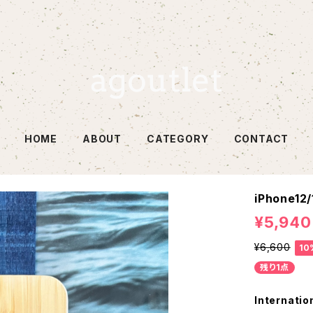
HOME
ABOUT
CATEGORY
CONTACT
iPhone12
¥5,940
¥6,600
10
残り1点
Internatio