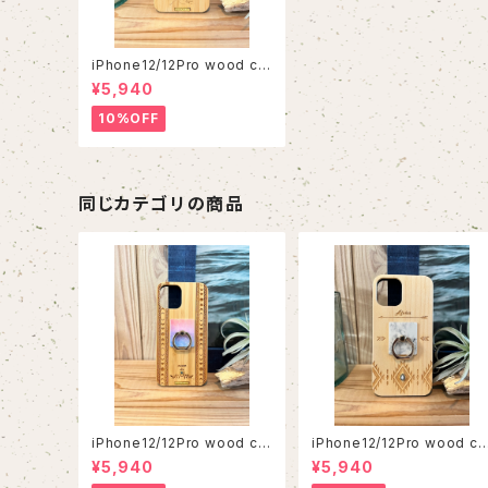
iPhone12/12Pro wood ca
se
¥5,940
10%OFF
同じカテゴリの商品
iPhone12/12Pro wood ca
iPhone12/12Pro wood ca
se
se
¥5,940
¥5,940