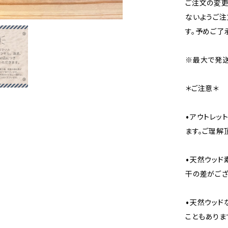
ご注文の変
ないようご注
す。予めご了
※最大で発送
＊ご注意＊
•アウトレッ
ます。ご理解
•天然ウッド
干の差がござ
•天然ウッド
こともありま