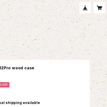
/12Pro wood case
%OFF
nal shipping available