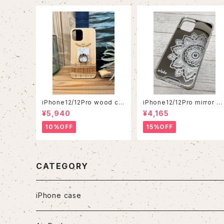
iPhone12/12Pro wood ca
iPhone12/12Pro mirror ca
se
se
¥5,940
¥4,165
10%OFF
15%OFF
CATEGORY
iPhone case