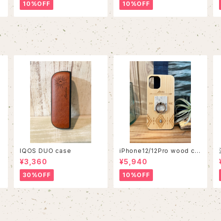
10%OFF
10%OFF
IQOS DUO case
iPhone12/12Pro wood ca
se
¥3,360
¥5,940
30%OFF
10%OFF