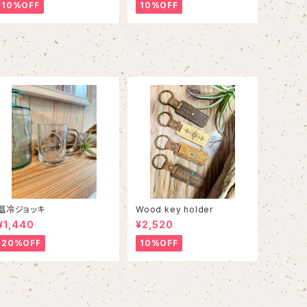
10%OFF
10%OFF
温冷ジョッキ
Wood key holder
¥1,440
¥2,520
20%OFF
10%OFF