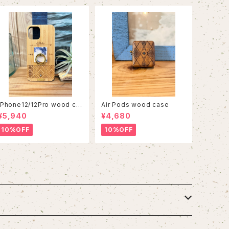
iPhone12/12Pro wood ca
Air Pods wood case
se
¥5,940
¥4,680
10%OFF
10%OFF