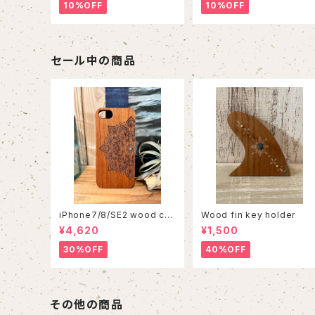
10%OFF
10%OFF
セール中の商品
iPhone7/8/SE2 wood cas
Wood fin key holder
e 86
¥4,620
¥1,500
30%OFF
40%OFF
その他の商品