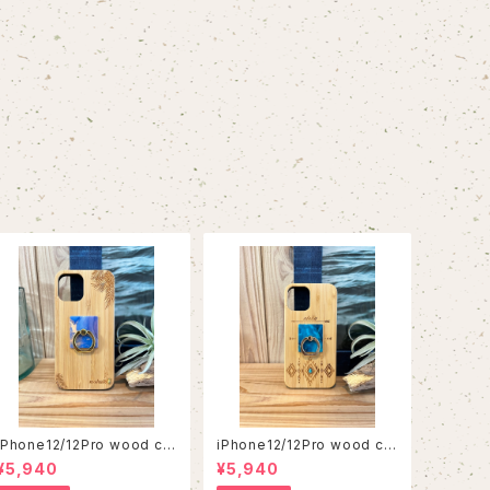
iPhone12/12Pro wood ca
iPhone12/12Pro wood ca
se
se
¥5,940
¥5,940