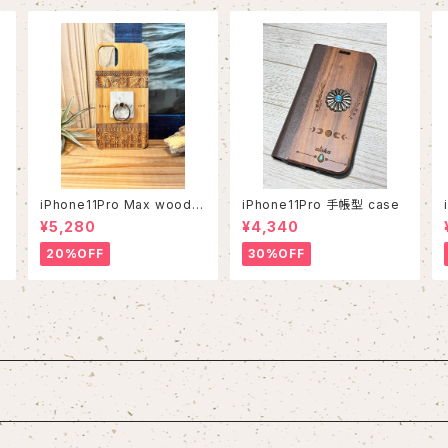
iPhone11Pro Max wood c
iPhone11Pro 手帳型 case
ase
¥5,280
¥4,340
20%OFF
30%OFF