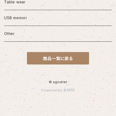
iPhone12/12Pro
Table wear
iPhone12mini
USB memori
iPhone12Pro Max
Other
iPhone13
商品一覧に戻る
iPhone13Pro
iPhone13Pro Max
© agoutlet
Powered by
iPhone14
iPhone14Pro