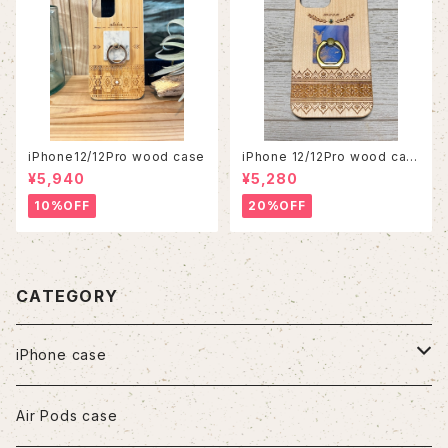
iPhone12/12Pro wood case
iPhone 12/12Pro wood cas
e
¥5,940
¥5,280
10%OFF
20%OFF
CATEGORY
iPhone case
iPhone7/8/SE2
Air Pods case