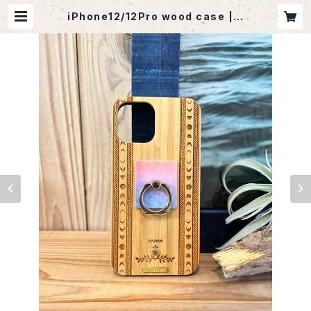
iPhone12/12Pro wood case | a
goutlet