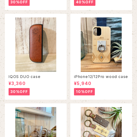
30%OFF
40%OFF
IQOS DUO case
iPhone12/12Pro wood case
¥3,360
¥5,940
30%OFF
10%OFF