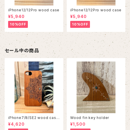
iPhone12/12Pro wood case
iPhone12/12Pro wood case
¥5,940
¥5,940
10%OFF
10%OFF
セール中の商品
iPhone7/8/SE2 wood case
Wood fin key holder
86
¥4,620
¥1,500