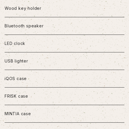
iPhone8Plus
Wood key holder
iPhoneX/XS
Bluetooth speaker
iPhoneXR
LED clock
iPhoneXS Max
USB lighter
iPhone11
iQOS case
iPhone11Pro
FRISK case
iPhone11Pro Max
MINTIA case