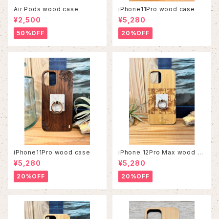
Air Pods wood case
iPhone11Pro wood case
¥2,500
¥5,280
50%OFF
20%OFF
iPhone11Pro wood case
iPhone 12Pro Max wood ca
se
¥5,280
¥5,280
20%OFF
20%OFF