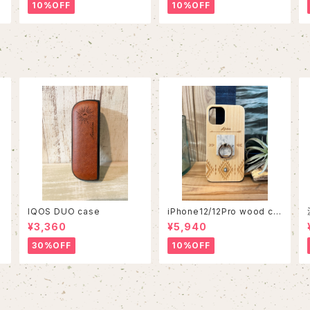
10%OFF
10%OFF
IQOS DUO case
iPhone12/12Pro wood ca
se
¥3,360
¥5,940
30%OFF
10%OFF