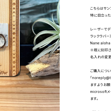
こちらはサン
特に目立った
レーザーでデ
ラックラバー
Nane:aloha
※既に刻印さ
名入れの変更
ご購入につい
「
noreply@t
ますようお願い
micros
ます。