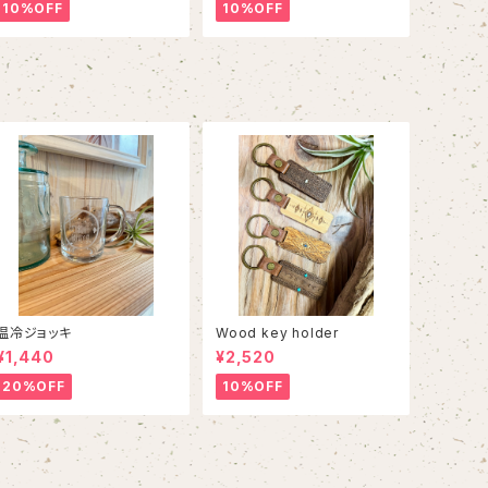
10%OFF
10%OFF
温冷ジョッキ
Wood key holder
¥1,440
¥2,520
20%OFF
10%OFF