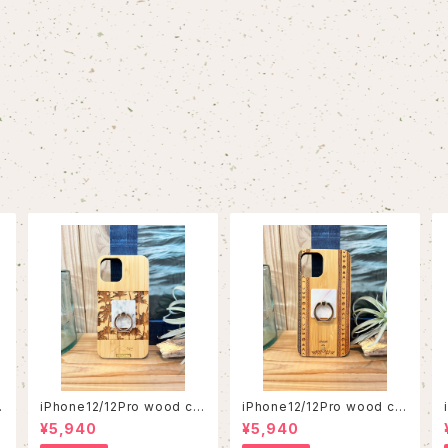
iPhone12/12Pro wood ca
iPhone12/12Pro wood ca
se
se
¥5,940
¥5,940