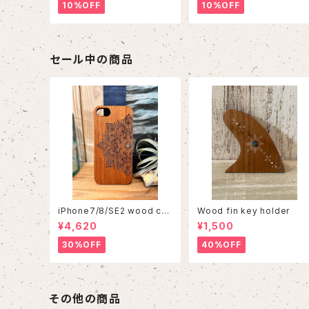
10%OFF
10%OFF
セール中の商品
iPhone7/8/SE2 wood cas
Wood fin key holder
e 86
¥4,620
¥1,500
30%OFF
40%OFF
その他の商品