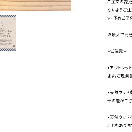
ご注文の変
ないようご注
す。予めご了
※最大で発送
＊ご注意＊
•アウトレッ
ます。ご理解
•天然ウッド
干の差がござ
•天然ウッド
こともありま