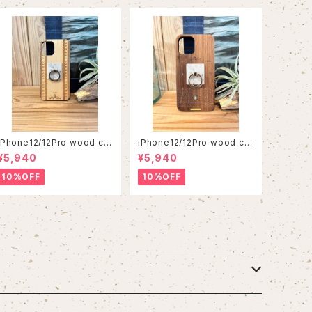
iPhone12/12Pro wood ca
iPhone12/12Pro wood ca
se
se
¥5,940
¥5,940
10%OFF
10%OFF