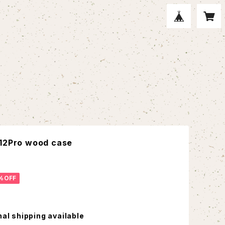
/12Pro wood case
%OFF
nal shipping available