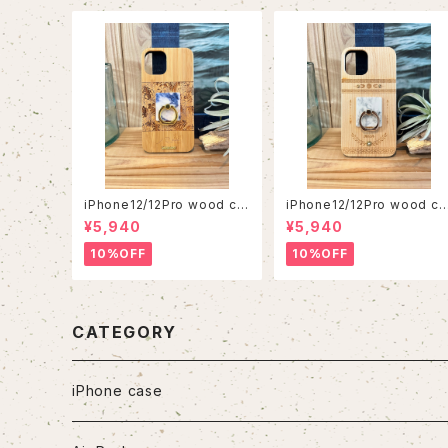
iPhone12/12Pro wood ca
iPhone12/12Pro wood ca
se
se
¥5,940
¥5,940
10%OFF
10%OFF
CATEGORY
iPhone case