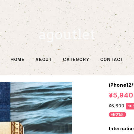
HOME
ABOUT
CATEGORY
CONTACT
iPhone12
¥5,940
¥6,600
10
残り1点
Internatio