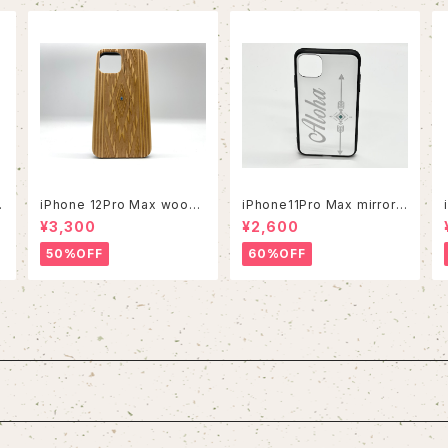
iPhone 12Pro Max wood
iPhone11Pro Max mirror c
case
ase
¥3,300
¥2,600
50%OFF
60%OFF