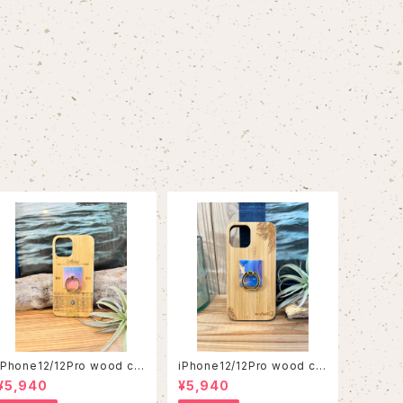
iPhone12/12Pro wood ca
iPhone12/12Pro wood ca
se
se
¥5,940
¥5,940