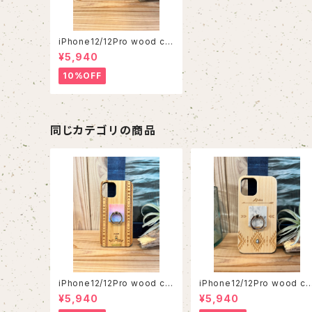
iPhone12/12Pro wood ca
se
¥5,940
10%OFF
同じカテゴリの商品
iPhone12/12Pro wood ca
iPhone12/12Pro wood ca
se
se
¥5,940
¥5,940