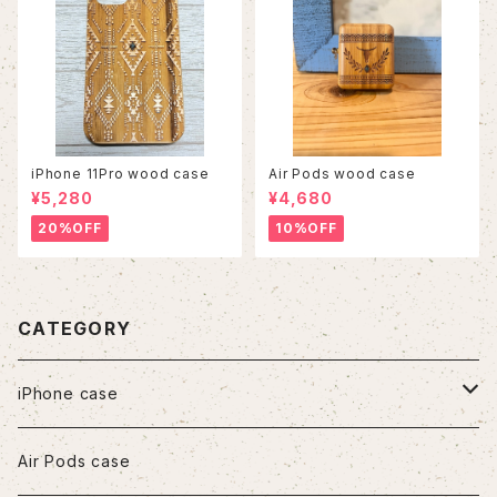
iPhone 11Pro wood case
Air Pods wood case
¥5,280
¥4,680
20%OFF
10%OFF
CATEGORY
iPhone case
iPhone7/8/SE2
Air Pods case