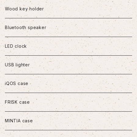
iPhone8Plus
Wood key holder
iPhoneX/XS
Bluetooth speaker
iPhoneXR
LED clock
iPhoneXS Max
USB lighter
iPhone11
iQOS case
iPhone11Pro
FRISK case
iPhone11Pro Max
MINTIA case