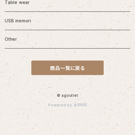
iPhone12/12Pro
Table wear
iPhone12mini
USB memori
iPhone12Pro Max
Other
iPhone13
商品一覧に戻る
iPhone13Pro
iPhone13Pro Max
© agoutlet
Powered by
iPhone14
iPhone14Pro