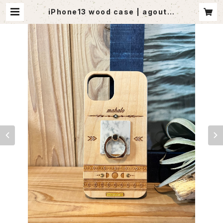
iPhone13 wood case | agoutle
t