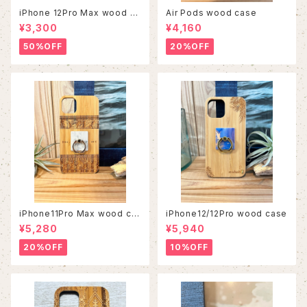
iPhone 12Pro Max wood ca
Air Pods wood case
se
¥3,300
¥4,160
50%OFF
20%OFF
iPhone11Pro Max wood ca
iPhone12/12Pro wood case
se
¥5,280
¥5,940
20%OFF
10%OFF