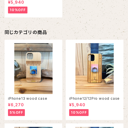
¥5,940
10%OFF
同じカテゴリの商品
iPhone13 wood case
iPhone12/12Pro wood case
¥6,270
¥5,940
5%OFF
10%OFF