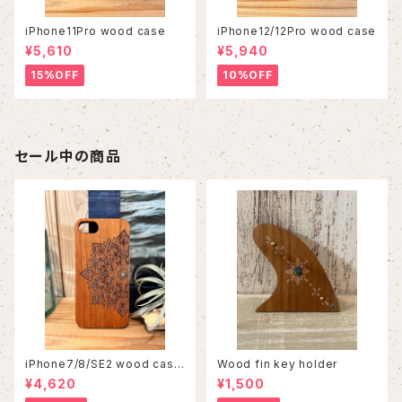
iPhone11Pro wood case
iPhone12/12Pro wood case
¥5,610
¥5,940
15%OFF
10%OFF
セール中の商品
iPhone7/8/SE2 wood case
Wood fin key holder
86
¥4,620
¥1,500