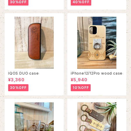
30%OFF
40%OFF
IQOS DUO case
iPhone12/12Pro wood case
¥3,360
¥5,940
30%OFF
10%OFF