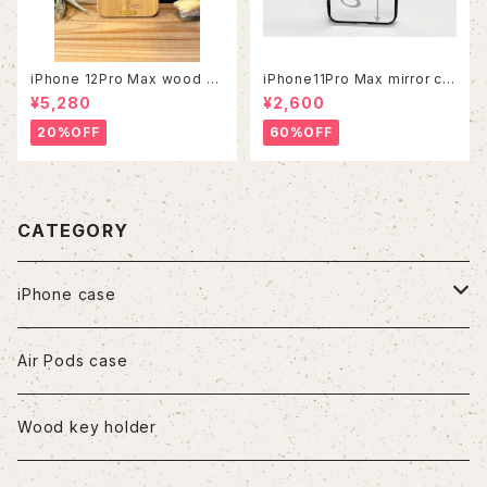
iPhone 12Pro Max wood ca
iPhone11Pro Max mirror ca
se
se
¥5,280
¥2,600
20%OFF
60%OFF
CATEGORY
iPhone case
iPhone7/8/SE2
Air Pods case
iPhone8Plus
Wood key holder