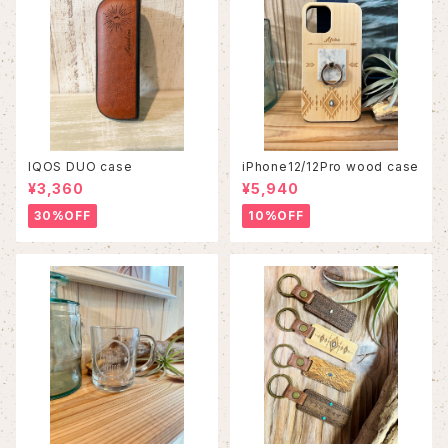
IQOS DUO case
iPhone12/12Pro wood case
¥3,360
¥5,940
30%OFF
10%OFF