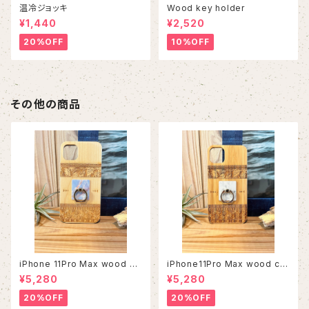
温冷ジョッキ
Wood key holder
¥1,440
¥2,520
20%OFF
10%OFF
その他の商品
iPhone 11Pro Max wood ca
iPhone11Pro Max wood ca
se
se
¥5,280
¥5,280
20%OFF
20%OFF