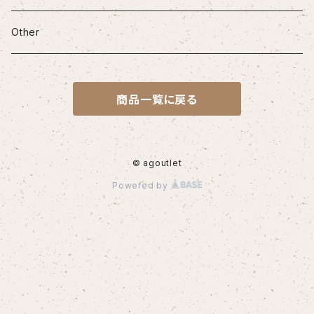
iPhone12Pro Max
Other
iPhone13
商品一覧に戻る
iPhone13Pro
iPhone13Pro Max
© agoutlet
Powered by
iPhone14
iPhone14Pro
iPhone14Plus