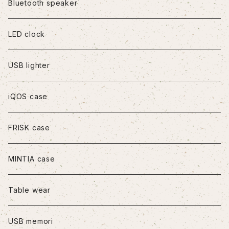
iPhoneX/XS
Bluetooth speaker
iPhoneXR
LED clock
iPhoneXS Max
USB lighter
iPhone11
iQOS case
iPhone11Pro
FRISK case
iPhone11Pro Max
MINTIA case
iPhone12/12Pro
Table wear
iPhone12mini
USB memori