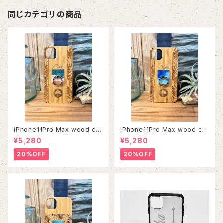
同じカテゴリの商品
iPhone11Pro Max wood ca
iPhone11Pro Max wood ca
se
se
¥5,280
¥5,280
20%OFF
20%OFF