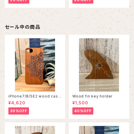
セール中の商品
iPhone7/8/SE2 wood case
Wood fin key holder
86
¥4,620
¥1,500
30%OFF
40%OFF