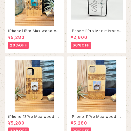
iPhone11Pro Max wood ca
iPhone11Pro Max mirror ca
se
se
¥5,280
¥2,600
20%OFF
60%OFF
iPhone 12Pro Max wood ca
iPhone 11Pro Max wood ca
se
se
¥5,280
¥5,280
20%OFF
20%OFF