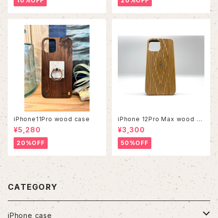
10%OFF
20%OFF
iPhone11Pro wood case
iPhone 12Pro Max wood ca
se
¥5,280
¥3,300
20%OFF
50%OFF
CATEGORY
iPhone case