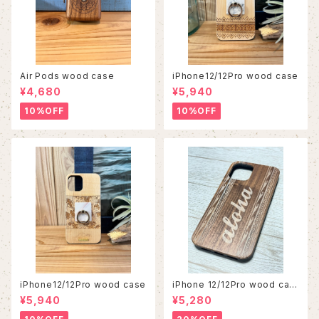
Air Pods wood case
iPhone12/12Pro wood case
¥4,680
¥5,940
10%OFF
10%OFF
iPhone12/12Pro wood case
iPhone 12/12Pro wood cas
e
¥5,940
¥5,280