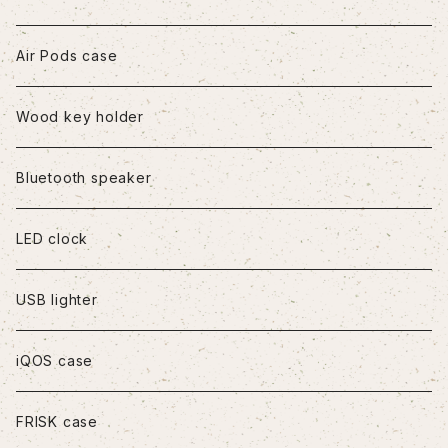
iPhone7/8/SE2
Air Pods case
iPhone8Plus
Wood key holder
iPhoneX/XS
Bluetooth speaker
iPhoneXR
LED clock
iPhoneXS Max
USB lighter
iPhone11
iQOS case
iPhone11Pro
FRISK case