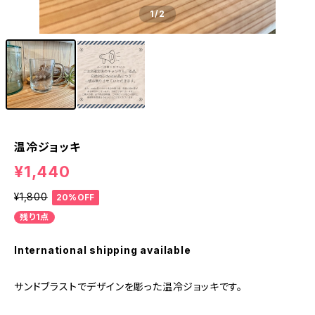
1
/2
温冷ジョッキ
¥1,440
¥1,800
20%OFF
残り1点
International shipping available
サンドブラストでデザインを彫った温冷ジョッキです。