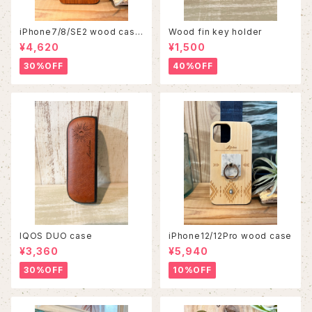
iPhone7/8/SE2 wood case
Wood fin key holder
86
¥4,620
¥1,500
30%OFF
40%OFF
IQOS DUO case
iPhone12/12Pro wood case
¥3,360
¥5,940
30%OFF
10%OFF