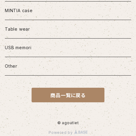
iPhone11Pro Max
MINTIA case
iPhone12/12Pro
Table wear
iPhone12mini
USB memori
iPhone12Pro Max
Other
iPhone13
商品一覧に戻る
iPhone13Pro
iPhone13Pro Max
© agoutlet
Powered by