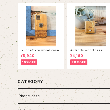
iPhone11Pro wood case
Air Pods wood case
¥5,940
¥4,160
10%OFF
20%OFF
CATEGORY
iPhone case