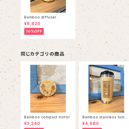
Bamboo diffuser
¥8,820
10%OFF
同じカテゴリの商品
Bamboo compact mirror
Bamboo stainless tumbl
er
¥3,240
¥4,680