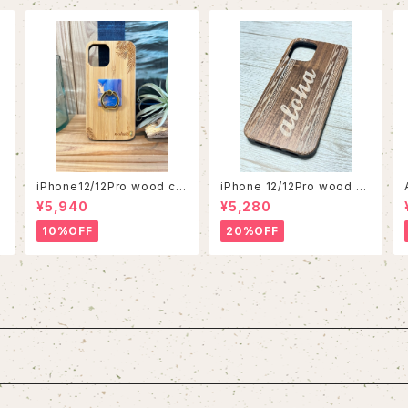
iPhone12/12Pro wood ca
iPhone 12/12Pro wood ca
se
se
¥5,940
¥5,280
10%OFF
20%OFF