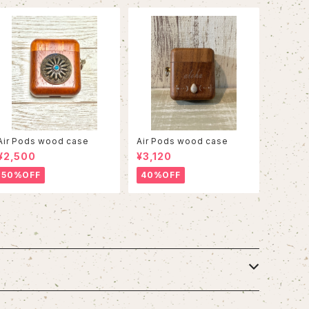
Air Pods wood case
Air Pods wood case
¥2,500
¥3,120
50%OFF
40%OFF