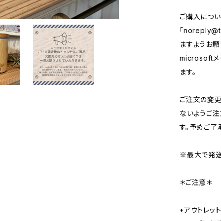
ご購入につい
「
noreply@t
ますようお願い
micros
ます。
ご注文の変
ないようご注
す。予めご了
※最大で発送
＊ご注意＊
•アウトレッ