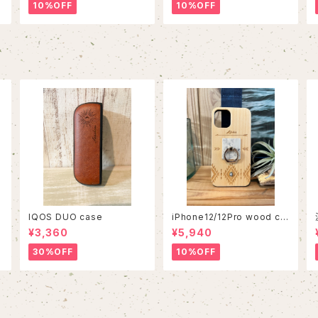
10%OFF
10%OFF
IQOS DUO case
iPhone12/12Pro wood ca
se
¥3,360
¥5,940
30%OFF
10%OFF