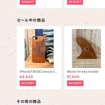
10%OFF
10%OFF
セール中の商品
iPhone7/8/SE2 wood cas
Wood fin key holder
e 86
¥4,620
¥1,500
30%OFF
40%OFF
その他の商品