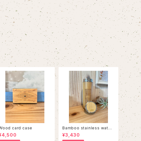
Wood card case
Bamboo stainless water
bottle
¥4,500
¥3,430