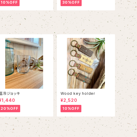
10%OFF
30%OFF
温冷ジョッキ
Wood key holder
¥1,440
¥2,520
20%OFF
10%OFF