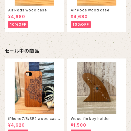
Air Pods wood case
Air Pods wood case
¥4,680
¥4,680
10%OFF
10%OFF
セール中の商品
iPhone7/8/SE2 wood case
Wood fin key holder
86
¥4,620
¥1,500