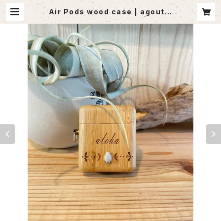
Air Pods wood case | agoutle
t