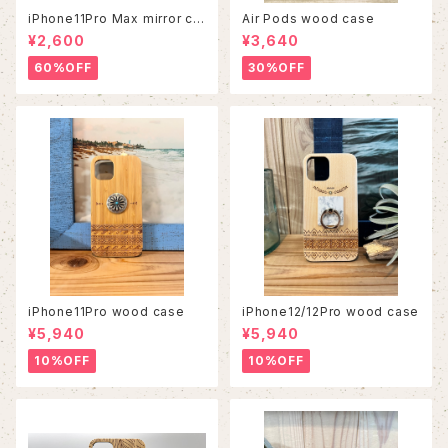
iPhone11Pro Max mirror ca
Air Pods wood case
se
¥2,600
¥3,640
60%OFF
30%OFF
iPhone11Pro wood case
iPhone12/12Pro wood case
¥5,940
¥5,940
10%OFF
10%OFF