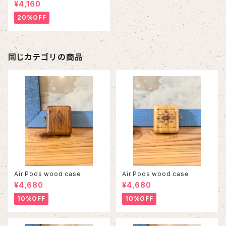
¥4,160
20%OFF
同じカテゴリの商品
Air Pods wood case
Air Pods wood case
¥4,680
¥4,680
10%OFF
10%OFF