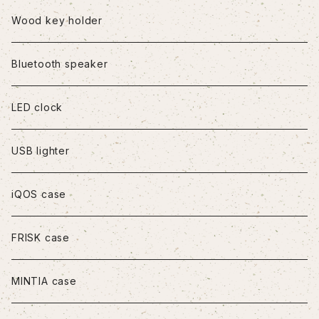
iPhone8Plus
Wood key holder
iPhoneX/XS
Bluetooth speaker
iPhoneXR
LED clock
iPhoneXS Max
USB lighter
iPhone11
iQOS case
iPhone11Pro
FRISK case
iPhone11Pro Max
MINTIA case