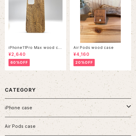
iPhone11Pro Max wood ca
Air Pods wood case
se
¥2,640
¥4,160
60%OFF
20%OFF
CATEGORY
iPhone case
iPhone7/8/SE2
Air Pods case