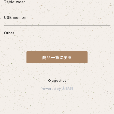
iPhone12/12Pro
Table wear
iPhone12mini
USB memori
iPhone12Pro Max
Other
iPhone13
商品一覧に戻る
iPhone13Pro
iPhone13Pro Max
© agoutlet
Powered by
iPhone14
iPhone14Pro