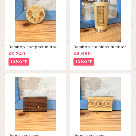
Bamboo compact mirror
Bamboo stainless tumbler
¥3,240
¥4,680
10%OFF
10%OFF
Wood card case
Wood card case