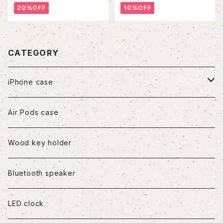
20%OFF
10%OFF
CATEGORY
iPhone case
iPhone7/8/SE2
Air Pods case
iPhone8Plus
Wood key holder
iPhoneX/XS
Bluetooth speaker
iPhoneXR
LED clock