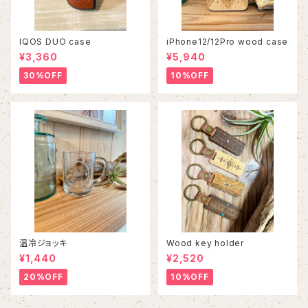
IQOS DUO case
iPhone12/12Pro wood case
¥3,360
¥5,940
30%OFF
10%OFF
温冷ジョッキ
Wood key holder
¥1,440
¥2,520
20%OFF
10%OFF