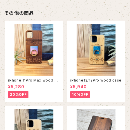
その他の商品
iPhone 11Pro Max wood ca
iPhone12/12Pro wood case
se
¥5,280
¥5,940
20%OFF
10%OFF