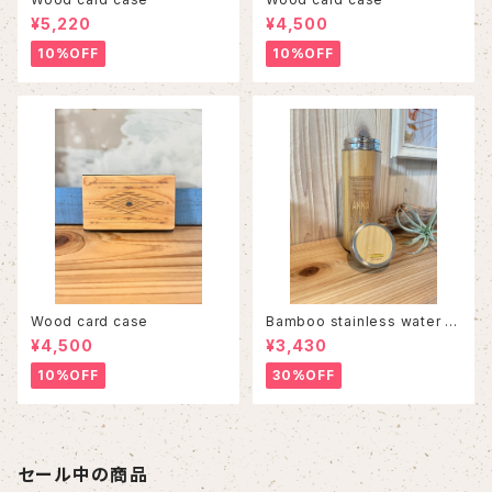
¥5,220
¥4,500
10%OFF
10%OFF
Wood card case
Bamboo stainless water b
ottle
¥4,500
¥3,430
10%OFF
30%OFF
セール中の商品