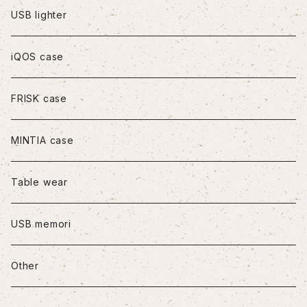
iPhoneXS Max
USB lighter
iPhone11
iQOS case
iPhone11Pro
FRISK case
iPhone11Pro Max
MINTIA case
iPhone12/12Pro
Table wear
iPhone12mini
USB memori
iPhone12Pro Max
Other
iPhone13