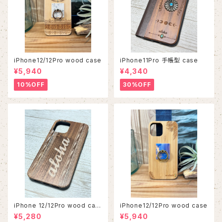
iPhone12/12Pro wood case
iPhone11Pro 手帳型 case
¥5,940
¥4,340
10%OFF
30%OFF
iPhone 12/12Pro wood cas
iPhone12/12Pro wood case
e
¥5,280
¥5,940