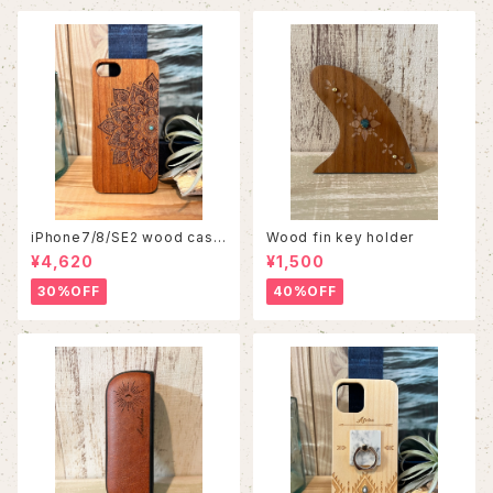
iPhone7/8/SE2 wood case
Wood fin key holder
86
¥4,620
¥1,500
30%OFF
40%OFF