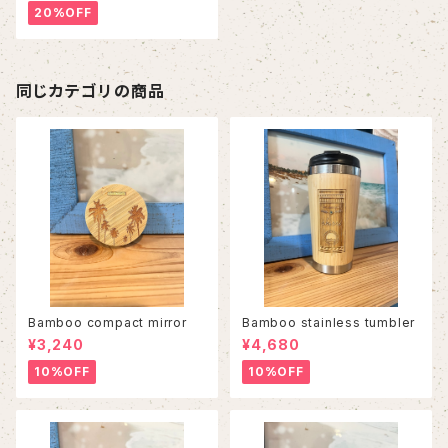
20%OFF
同じカテゴリの商品
Bamboo compact mirror
Bamboo stainless tumbler
¥3,240
¥4,680
10%OFF
10%OFF