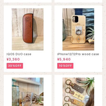
IQOS DUO case
iPhone12/12Pro wood case
¥3,360
¥5,940
30%OFF
10%OFF