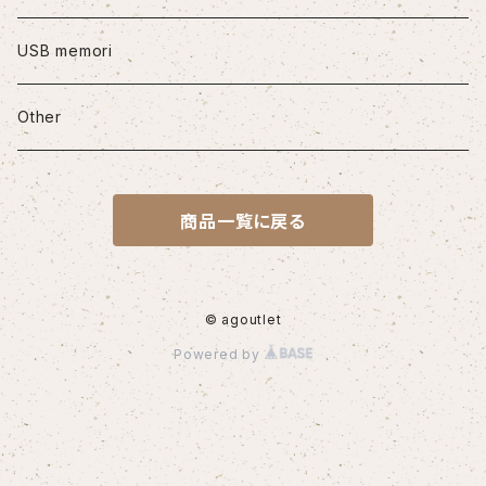
iPhone12mini
USB memori
iPhone12Pro Max
Other
iPhone13
商品一覧に戻る
iPhone13Pro
iPhone13Pro Max
© agoutlet
Powered by
iPhone14
iPhone14Pro