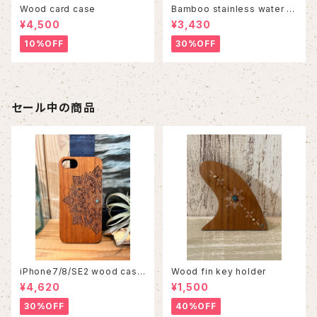
Wood card case
Bamboo stainless water b
ottle
¥4,500
¥3,430
10%OFF
30%OFF
セール中の商品
iPhone7/8/SE2 wood case
Wood fin key holder
86
¥4,620
¥1,500
30%OFF
40%OFF