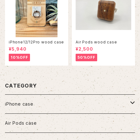
iPhone12/12Pro wood case
Air Pods wood case
¥5,940
¥2,500
10%OFF
50%OFF
CATEGORY
iPhone case
iPhone7/8/SE2
Air Pods case