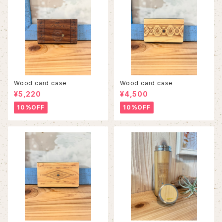
Wood card case
Wood card case
¥5,220
¥4,500
10%OFF
10%OFF