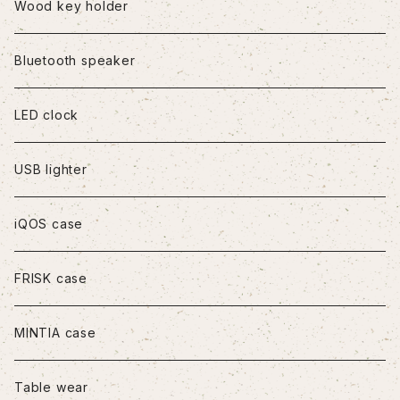
iPhone8Plus
Wood key holder
iPhoneX/XS
Bluetooth speaker
iPhoneXR
LED clock
iPhoneXS Max
USB lighter
iPhone11
iQOS case
iPhone11Pro
FRISK case
iPhone11Pro Max
MINTIA case
iPhone12/12Pro
Table wear