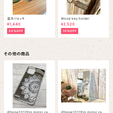
温冷ジョッキ
Wood key holder
¥1,440
¥2,520
20%OFF
10%OFF
その他の商品
iPhone12/12Pro mirror cas
iPhone12/12Pro mirror cas