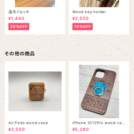
温冷ジョッキ
Wood key holder
¥1,440
¥2,520
20%OFF
10%OFF
その他の商品
Air Pods wood case
iPhone 12/12Pro wood cas
e
¥2,500
¥5,280