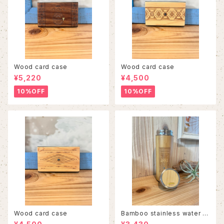
Wood card case
Wood card case
¥5,220
¥4,500
10%OFF
10%OFF
Wood card case
Bamboo stainless water b
ottle