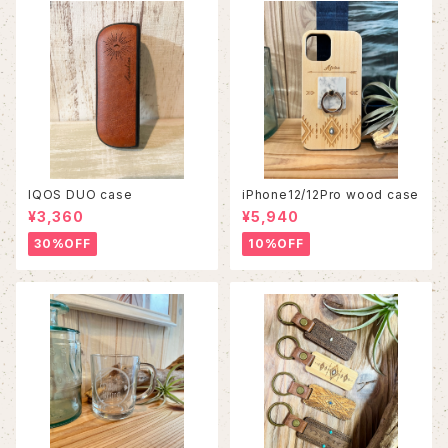
IQOS DUO case
iPhone12/12Pro wood case
¥3,360
¥5,940
30%OFF
10%OFF