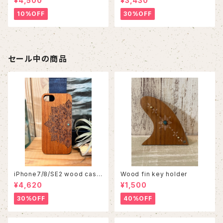
¥4,500
¥3,430
10%OFF
30%OFF
セール中の商品
iPhone7/8/SE2 wood case
Wood fin key holder
86
¥4,620
¥1,500
30%OFF
40%OFF