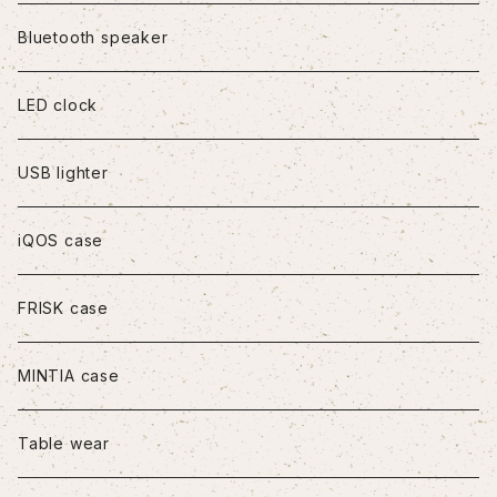
iPhoneX/XS
Bluetooth speaker
iPhoneXR
LED clock
iPhoneXS Max
USB lighter
iPhone11
iQOS case
iPhone11Pro
FRISK case
iPhone11Pro Max
MINTIA case
iPhone12/12Pro
Table wear