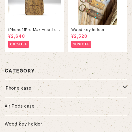
iPhone11Pro Max wood ca
Wood key holder
se
¥2,640
¥2,520
60%OFF
10%OFF
CATEGORY
iPhone case
iPhone7/8/SE2
Air Pods case
iPhone8Plus
Wood key holder