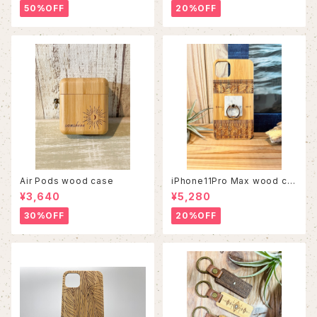
50%OFF
20%OFF
Air Pods wood case
iPhone11Pro Max wood ca
se
¥3,640
¥5,280
30%OFF
20%OFF