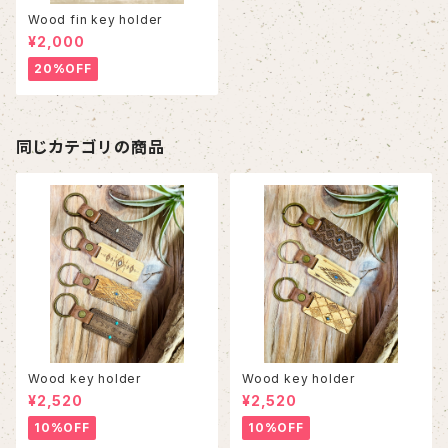
Wood fin key holder
¥2,000
20%OFF
同じカテゴリの商品
Wood key holder
Wood key holder
¥2,520
¥2,520
10%OFF
10%OFF