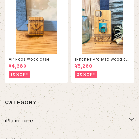
Air Pods wood case
iPhone11Pro Max wood ca
se
¥4,680
¥5,280
10%OFF
20%OFF
CATEGORY
iPhone case