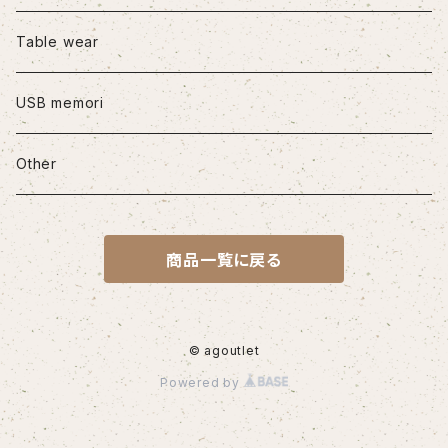
iPhone12/12Pro
Table wear
iPhone12mini
USB memori
iPhone12Pro Max
Other
iPhone13
商品一覧に戻る
iPhone13Pro
iPhone13Pro Max
© agoutlet
Powered by
iPhone14