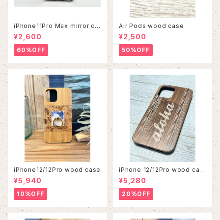
iPhone11Pro Max mirror ca
Air Pods wood case
se
¥2,600
¥2,500
60%OFF
50%OFF
iPhone12/12Pro wood case
iPhone 12/12Pro wood cas
e
¥5,940
¥5,280
10%OFF
20%OFF