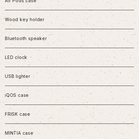
iPhone7/8/SE2
Air Pods case
iPhone8Plus
Wood key holder
iPhoneX/XS
Bluetooth speaker
iPhoneXR
LED clock
iPhoneXS Max
USB lighter
iPhone11
iQOS case
iPhone11Pro
FRISK case
iPhone11Pro Max
MINTIA case