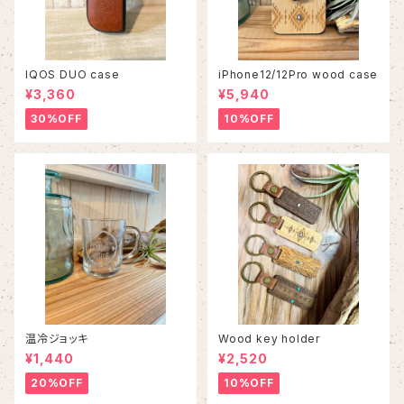
IQOS DUO case
iPhone12/12Pro wood case
¥3,360
¥5,940
30%OFF
10%OFF
温冷ジョッキ
Wood key holder
¥1,440
¥2,520
20%OFF
10%OFF