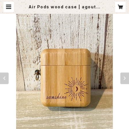
Air Pods wood case | agoutle
t