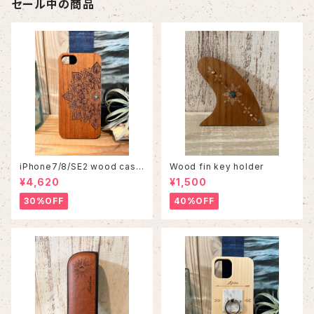
セール中の商品
iPhone7/8/SE2 wood case
Wood fin key holder
86
¥4,620
¥1,500
30%OFF
40%OFF