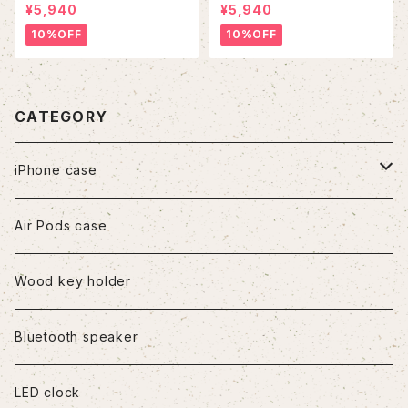
¥5,940
¥5,940
10%OFF
10%OFF
CATEGORY
iPhone case
iPhone7/8/SE2
Air Pods case
iPhone8Plus
Wood key holder
iPhoneX/XS
Bluetooth speaker
iPhoneXR
LED clock