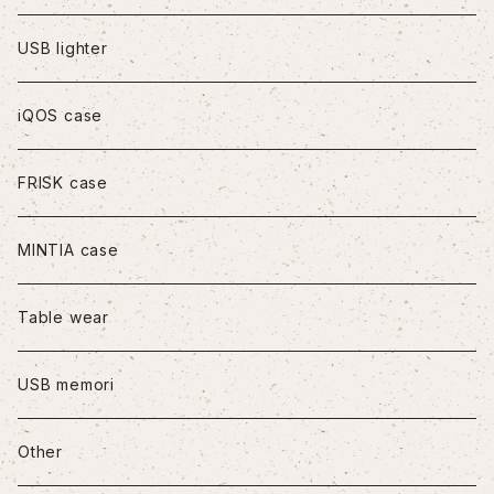
iPhoneXS Max
USB lighter
iPhone11
iQOS case
iPhone11Pro
FRISK case
iPhone11Pro Max
MINTIA case
iPhone12/12Pro
Table wear
iPhone12mini
USB memori
iPhone12Pro Max
Other