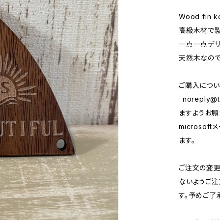
Wood fin k
高級木材で製
一点一点デザ
天然木なので
ご購入につい
「
noreply@t
ますようお願い
micros
ます。
ご注文の変
ないようご注
す。予めご了