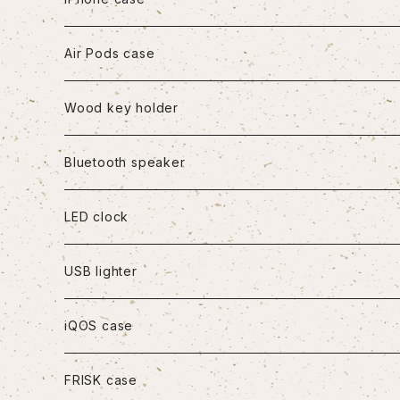
iPhone7/8/SE2
Air Pods case
iPhone8Plus
Wood key holder
iPhoneX/XS
Bluetooth speaker
iPhoneXR
LED clock
iPhoneXS Max
USB lighter
iPhone11
iQOS case
iPhone11Pro
FRISK case