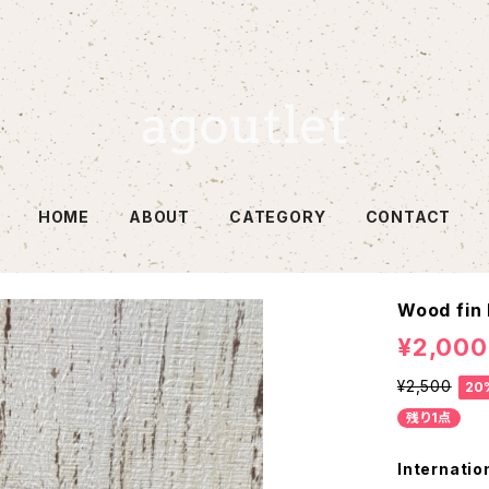
HOME
ABOUT
CATEGORY
CONTACT
Wood fin 
¥2,000
¥2,500
20
残り1点
Internatio