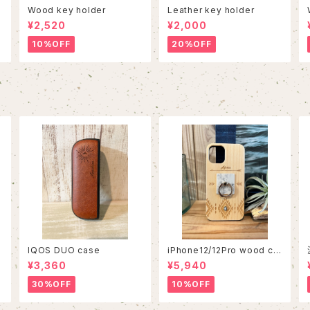
Wood key holder
Leather key holder
¥2,520
¥2,000
10%OFF
20%OFF
IQOS DUO case
iPhone12/12Pro wood ca
se
¥3,360
¥5,940
30%OFF
10%OFF