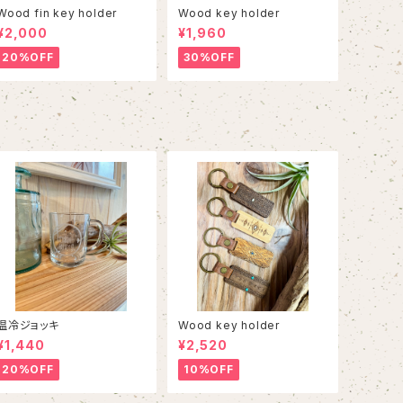
Wood fin key holder
Wood key holder
¥2,000
¥1,960
20%OFF
30%OFF
温冷ジョッキ
Wood key holder
¥1,440
¥2,520
20%OFF
10%OFF