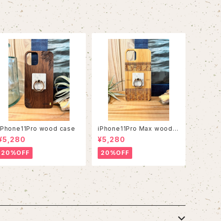
iPhone11Pro wood case
iPhone11Pro Max wood c
ase
¥5,280
¥5,280
20%OFF
20%OFF