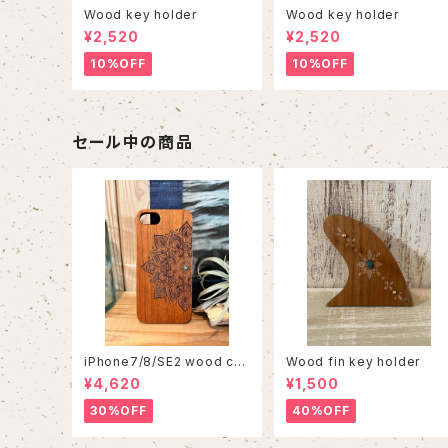
Wood key holder
Wood key holder
¥2,520
¥2,520
10%OFF
10%OFF
セール中の商品
iPhone7/8/SE2 wood cas
Wood fin key holder
e 86
¥4,620
¥1,500
30%OFF
40%OFF