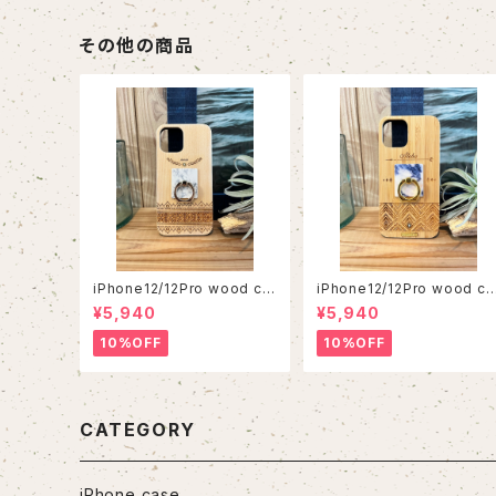
その他の商品
iPhone12/12Pro wood ca
iPhone12/12Pro wood ca
se
se
¥5,940
¥5,940
10%OFF
10%OFF
CATEGORY
iPhone case