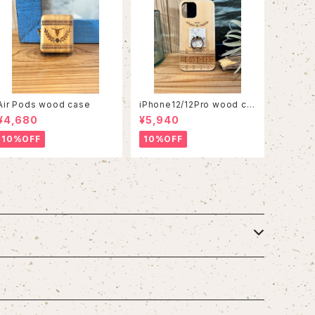
Air Pods wood case
iPhone12/12Pro wood ca
se
¥4,680
¥5,940
10%OFF
10%OFF