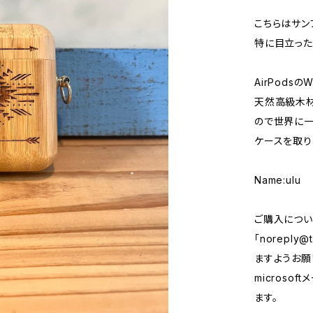
こちらはサン
特に目立った
AirPods
天然高級木
ので世界に一
ケースを取り
Name:ulu
ご購入につい
「
noreply@t
ますようお願い
micros
ます。