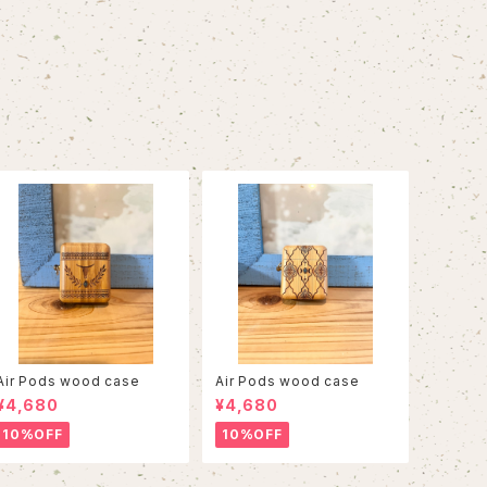
Air Pods wood case
Air Pods wood case
¥4,680
¥4,680
10%OFF
10%OFF