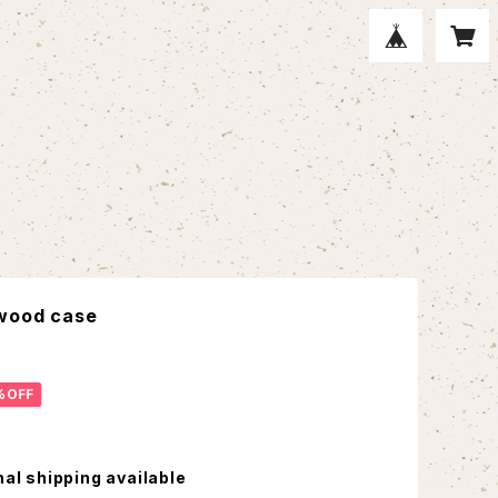
 wood case
%OFF
nal shipping available