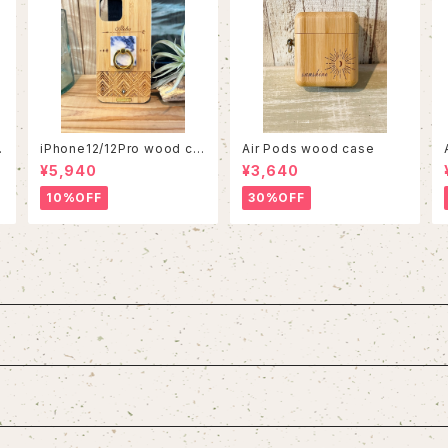
iPhone12/12Pro wood ca
Air Pods wood case
se
¥5,940
¥3,640
10%OFF
30%OFF