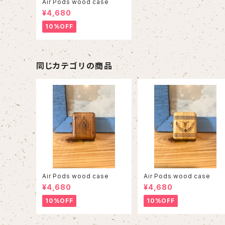
Air Pods wood case
¥4,680
10%OFF
同じカテゴリの商品
Air Pods wood case
Air Pods wood case
¥4,680
¥4,680
10%OFF
10%OFF