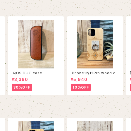
IQOS DUO case
iPhone12/12Pro wood ca
se
¥3,360
¥5,940
30%OFF
10%OFF