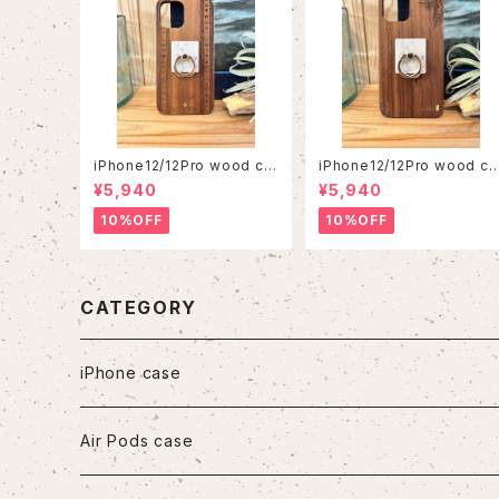
iPhone12/12Pro wood ca
iPhone12/12Pro wood ca
se
se
¥5,940
¥5,940
10%OFF
10%OFF
CATEGORY
iPhone case
iPhone7/8/SE2
Air Pods case