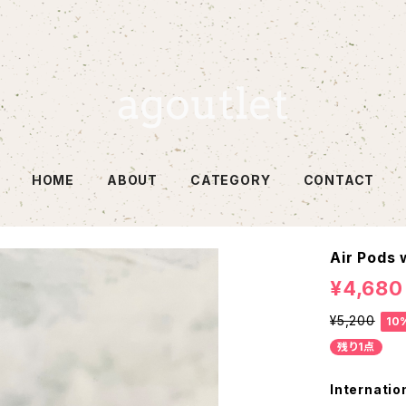
HOME
ABOUT
CATEGORY
CONTACT
Air Pods
¥4,680
¥5,200
10
残り1点
Internatio