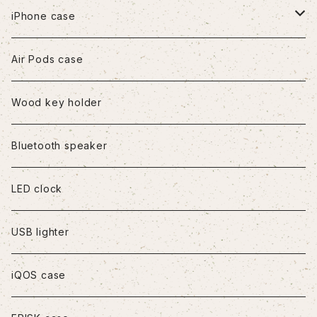
iPhone case
iPhone7/8/SE2
Air Pods case
iPhone8Plus
Wood key holder
iPhoneX/XS
Bluetooth speaker
iPhoneXR
LED clock
iPhoneXS Max
USB lighter
iPhone11
iQOS case