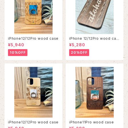
iPhone12/12Pro wood case
iPhone 12/12Pro wood cas
e
¥5,940
¥5,280
10%OFF
20%OFF
iPhone12/12Pro wood case
iPhone11Pro wood case