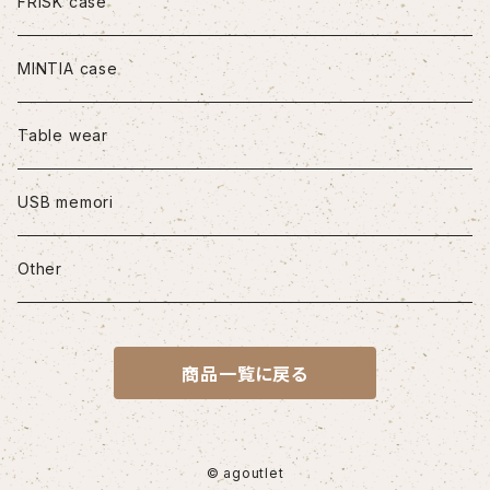
iPhone11Pro
FRISK case
iPhone11Pro Max
MINTIA case
iPhone12/12Pro
Table wear
iPhone12mini
USB memori
iPhone12Pro Max
Other
iPhone13
商品一覧に戻る
iPhone13Pro
iPhone13Pro Max
© agoutlet