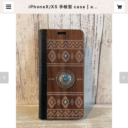
iPhoneX/XS 手帳型 case | ago
utlet