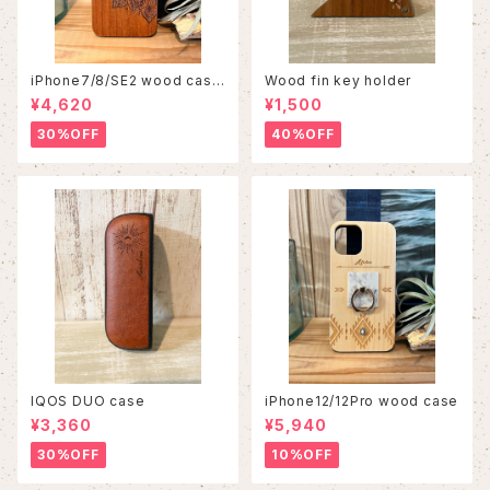
iPhone7/8/SE2 wood case
Wood fin key holder
86
¥4,620
¥1,500
30%OFF
40%OFF
IQOS DUO case
iPhone12/12Pro wood case
¥3,360
¥5,940
30%OFF
10%OFF