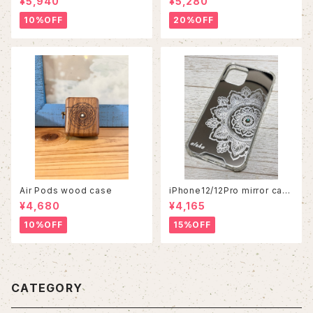
¥5,940
¥5,280
10%OFF
20%OFF
Air Pods wood case
iPhone12/12Pro mirror cas
e
¥4,680
¥4,165
10%OFF
15%OFF
CATEGORY