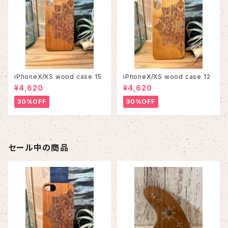
iPhoneX/XS wood case 15
iPhoneX/XS wood case 12
¥4,620
¥4,620
30%OFF
30%OFF
セール中の商品