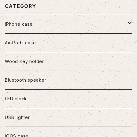
CATEGORY
iPhone case
iPhone7/8/SE2
Air Pods case
iPhone8Plus
Wood key holder
iPhoneX/XS
Bluetooth speaker
iPhoneXR
LED clock
iPhoneXS Max
USB lighter
iPhone11
iQOS case