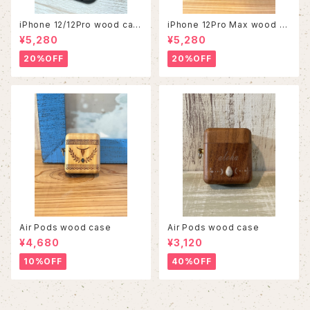
iPhone 12/12Pro wood cas
iPhone 12Pro Max wood ca
e
se
¥5,280
¥5,280
20%OFF
20%OFF
Air Pods wood case
Air Pods wood case
¥4,680
¥3,120
10%OFF
40%OFF