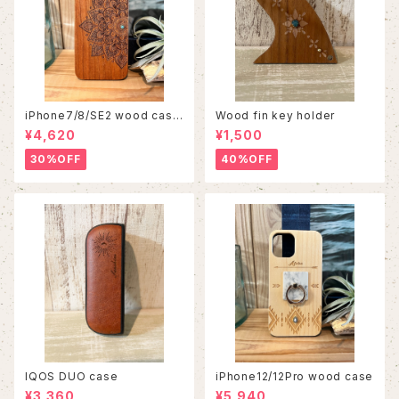
iPhone7/8/SE2 wood case
Wood fin key holder
86
¥4,620
¥1,500
30%OFF
40%OFF
IQOS DUO case
iPhone12/12Pro wood case
¥3,360
¥5,940