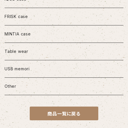
iPhone11Pro
FRISK case
iPhone11Pro Max
MINTIA case
iPhone12/12Pro
Table wear
iPhone12mini
USB memori
iPhone12Pro Max
Other
iPhone13
商品一覧に戻る
iPhone13Pro