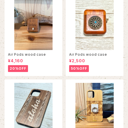
Air Pods wood case
Air Pods wood case
¥4,160
¥2,500
20%OFF
50%OFF