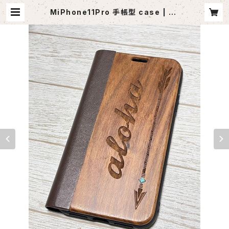
MiPhone11Pro 手帳型 case | ag
outlet