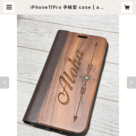
iPhone11Pro 手帳型 case | ago
utlet