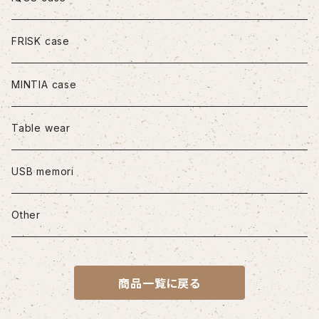
iPhone11Pro
FRISK case
iPhone11Pro Max
MINTIA case
iPhone12/12Pro
Table wear
iPhone12mini
USB memori
iPhone12Pro Max
Other
iPhone13
商品一覧に戻る
iPhone13Pro