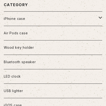
CATEGORY
iPhone case
iPhone7/8/SE2
Air Pods case
iPhone8Plus
Wood key holder
iPhoneX/XS
Bluetooth speaker
iPhoneXR
LED clock
iPhoneXS Max
USB lighter
iPhone11
iQOS case