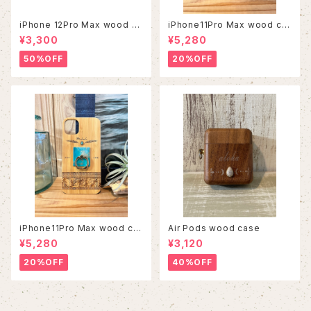
iPhone 12Pro Max wood ca
iPhone11Pro Max wood ca
se
se
¥3,300
¥5,280
50%OFF
20%OFF
iPhone11Pro Max wood ca
Air Pods wood case
se
¥5,280
¥3,120
20%OFF
40%OFF