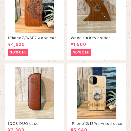
iPhone7/8/SE2 wood case
Wood fin key holder
86
¥4,620
¥1,500
30%OFF
40%OFF
IQOS DUO case
iPhone12/12Pro wood case
¥3,360
¥5,940