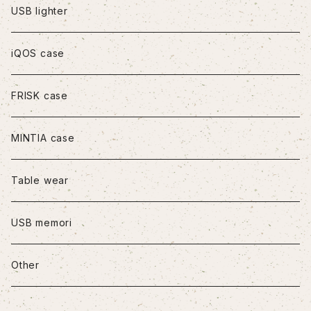
iPhoneXS Max
USB lighter
iPhone11
iQOS case
iPhone11Pro
FRISK case
iPhone11Pro Max
MINTIA case
iPhone12/12Pro
Table wear
iPhone12mini
USB memori
iPhone12Pro Max
Other
iPhone13