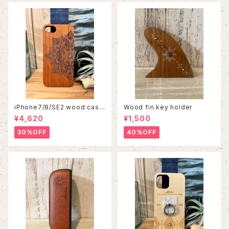
iPhone7/8/SE2 wood case
Wood fin key holder
86
¥4,620
¥1,500
30%OFF
40%OFF