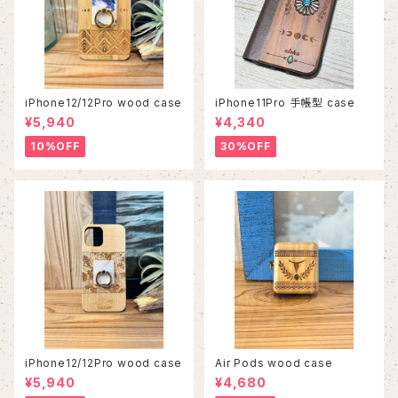
iPhone12/12Pro wood case
iPhone11Pro 手帳型 case
¥5,940
¥4,340
10%OFF
30%OFF
iPhone12/12Pro wood case
Air Pods wood case
¥5,940
¥4,680