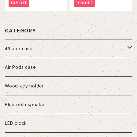
10%OFF
10%OFF
CATEGORY
iPhone case
iPhone7/8/SE2
Air Pods case
iPhone8Plus
Wood key holder
iPhoneX/XS
Bluetooth speaker
iPhoneXR
LED clock