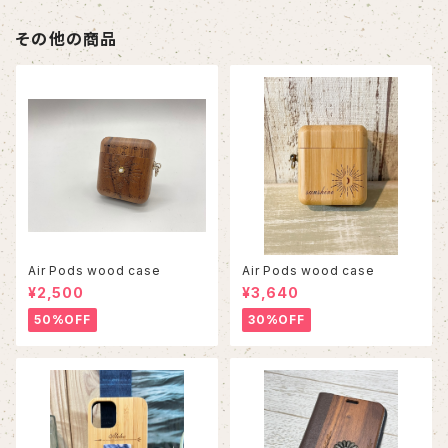
その他の商品
Air Pods wood case
Air Pods wood case
¥2,500
¥3,640
50%OFF
30%OFF