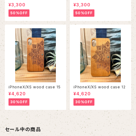
¥3,300
¥3,300
50%OFF
50%OFF
iPhoneX/XS wood case 15
iPhoneX/XS wood case 12
¥4,620
¥4,620
30%OFF
30%OFF
セール中の商品