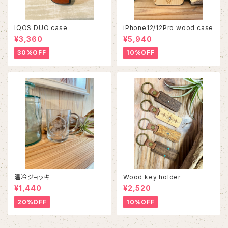
IQOS DUO case
iPhone12/12Pro wood case
¥3,360
¥5,940
30%OFF
10%OFF
温冷ジョッキ
Wood key holder
¥1,440
¥2,520
20%OFF
10%OFF