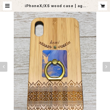
iPhoneX/XS wood case | ago
utlet