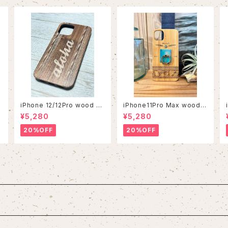
iPhone 12/12Pro wood ca
iPhone11Pro Max wood c
se
ase
¥5,280
¥5,280
20%OFF
20%OFF