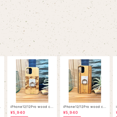
iPhone12/12Pro wood ca
iPhone12/12Pro wood ca
se
se
¥5,940
¥5,940