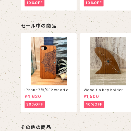
10%OFF
10%OFF
セール中の商品
iPhone7/8/SE2 wood cas
Wood fin key holder
e 86
¥4,620
¥1,500
30%OFF
40%OFF
その他の商品