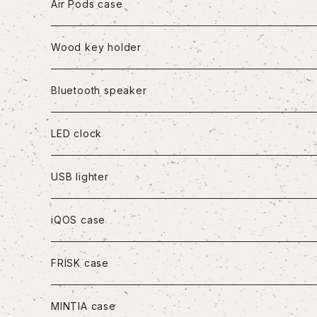
iPhone7/8/SE2
Air Pods case
iPhone8Plus
Wood key holder
iPhoneX/XS
Bluetooth speaker
iPhoneXR
LED clock
iPhoneXS Max
USB lighter
iPhone11
iQOS case
iPhone11Pro
FRISK case
iPhone11Pro Max
MINTIA case