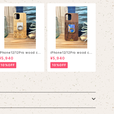
iPhone12/12Pro wood ca
iPhone12/12Pro wood ca
se
se
¥5,940
¥5,940
10%OFF
10%OFF