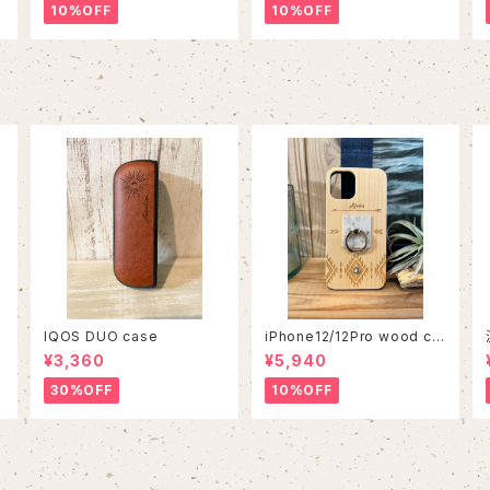
10%OFF
10%OFF
IQOS DUO case
iPhone12/12Pro wood ca
se
¥3,360
¥5,940
30%OFF
10%OFF