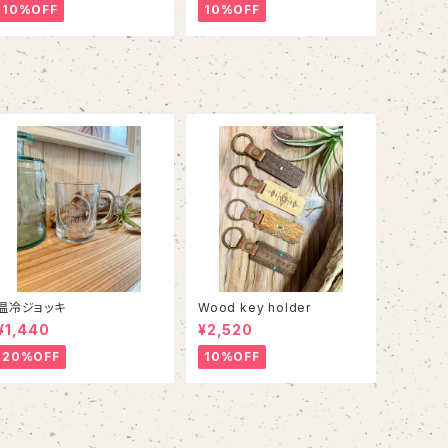
10%OFF
10%OFF
温冷ジョッキ
Wood key holder
¥1,440
¥2,520
20%OFF
10%OFF