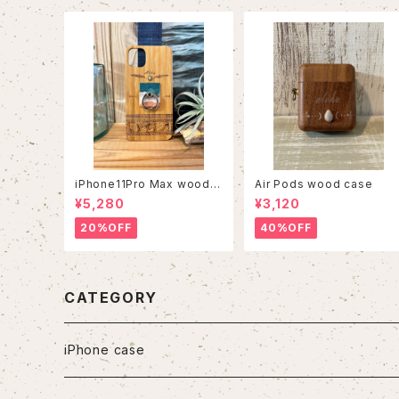
iPhone11Pro Max wood c
Air Pods wood case
ase
¥5,280
¥3,120
20%OFF
40%OFF
CATEGORY
iPhone case