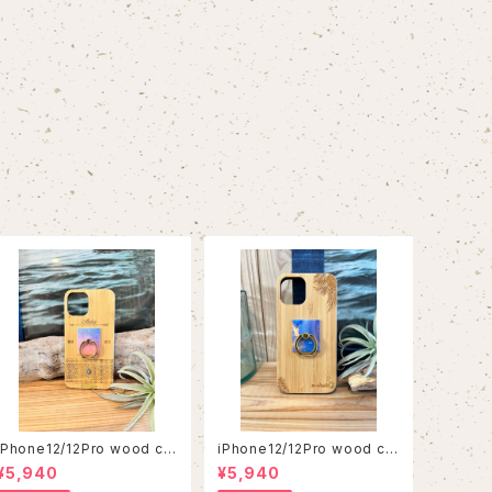
iPhone12/12Pro wood ca
iPhone12/12Pro wood ca
se
se
¥5,940
¥5,940