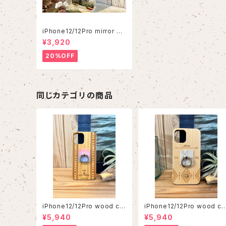
iPhone12/12Pro mirror ca
se
¥3,920
20%OFF
同じカテゴリの商品
iPhone12/12Pro wood ca
iPhone12/12Pro wood ca
se
se
¥5,940
¥5,940