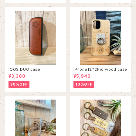
IQOS DUO case
iPhone12/12Pro wood case
¥3,360
¥5,940
30%OFF
10%OFF