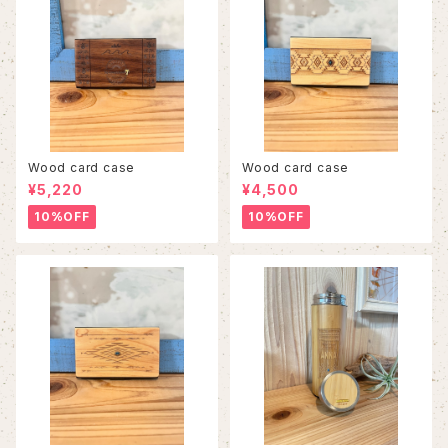
Wood card case
Wood card case
¥5,220
¥4,500
10%OFF
10%OFF