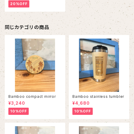
20%OFF
同じカテゴリの商品
Bamboo compact mirror
Bamboo stainless tumbler
¥3,240
¥4,680
10%OFF
10%OFF