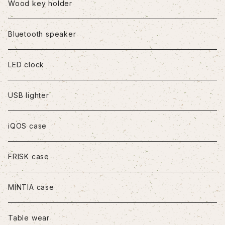
iPhone8Plus
Wood key holder
iPhoneX/XS
Bluetooth speaker
iPhoneXR
LED clock
iPhoneXS Max
USB lighter
iPhone11
iQOS case
iPhone11Pro
FRISK case
iPhone11Pro Max
MINTIA case
iPhone12/12Pro
Table wear