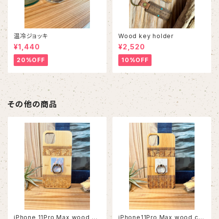
温冷ジョッキ
Wood key holder
¥1,440
¥2,520
20%OFF
10%OFF
その他の商品
iPhone 11Pro Max wood ca
iPhone11Pro Max wood ca