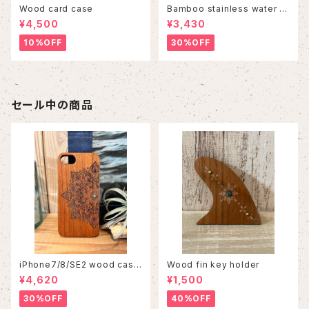
Wood card case
Bamboo stainless water b
ottle
¥4,500
¥3,430
10%OFF
30%OFF
セール中の商品
iPhone7/8/SE2 wood case
Wood fin key holder
86
¥4,620
¥1,500
30%OFF
40%OFF