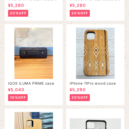
se
se
¥5,280
¥5,280
20%OFF
20%OFF
IQOS ILUMA PRIME case
iPhone 11Pro wood case
¥5,040
¥5,280
10%OFF
20%OFF