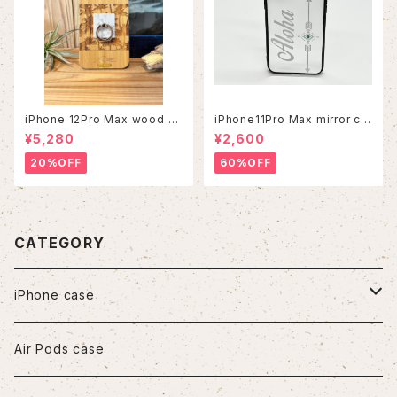
iPhone 12Pro Max wood ca
iPhone11Pro Max mirror ca
se
se
¥5,280
¥2,600
20%OFF
60%OFF
CATEGORY
iPhone case
iPhone7/8/SE2
Air Pods case