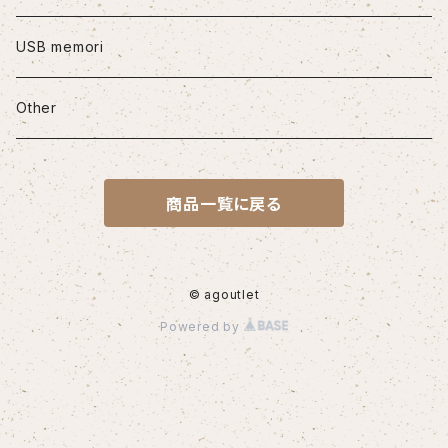
iPhone12mini
USB memori
iPhone12Pro Max
Other
iPhone13
商品一覧に戻る
iPhone13Pro
iPhone13Pro Max
© agoutlet
Powered by
iPhone14
iPhone14Pro