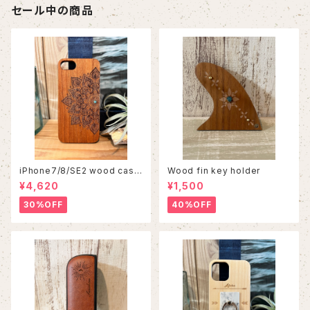
セール中の商品
iPhone7/8/SE2 wood case
Wood fin key holder
86
¥4,620
¥1,500
30%OFF
40%OFF