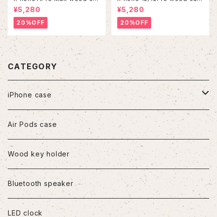
se
e
¥5,280
¥5,280
20%OFF
20%OFF
CATEGORY
iPhone case
iPhone7/8/SE2
Air Pods case
iPhone8Plus
Wood key holder
iPhoneX/XS
Bluetooth speaker
iPhoneXR
LED clock