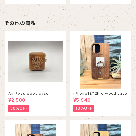
その他の商品
Air Pods wood case
iPhone12/12Pro wood case
¥2,500
¥5,940
50%OFF
10%OFF