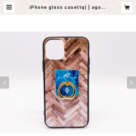
iPhone glass case(tq) | agout
let