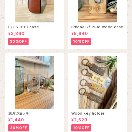
IQOS DUO case
iPhone12/12Pro wood case
¥3,360
¥5,940
30%OFF
10%OFF
温冷ジョッキ
Wood key holder
¥1,440
¥2,520
20%OFF
10%OFF