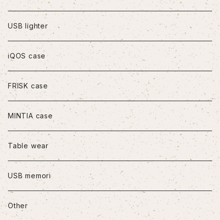
iPhoneXS Max
USB lighter
iPhone11
iQOS case
iPhone11Pro
FRISK case
iPhone11Pro Max
MINTIA case
iPhone12/12Pro
Table wear
iPhone12mini
USB memori
iPhone12Pro Max
Other