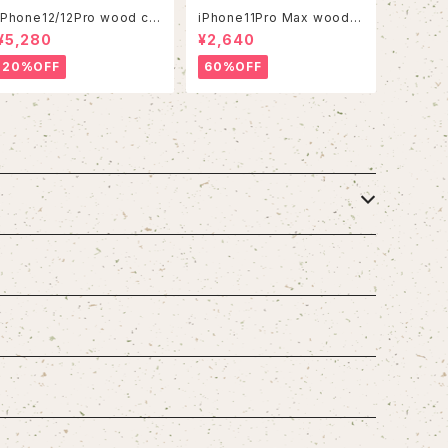
iPhone12/12Pro wood ca
iPhone11Pro Max wood c
se
ase
¥5,280
¥2,640
20%OFF
60%OFF