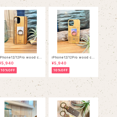
iPhone12/12Pro wood ca
iPhone12/12Pro wood ca
se
se
¥5,940
¥5,940
10%OFF
10%OFF