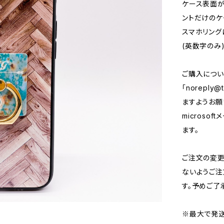
ケース表面が
ントだけのケ
スマホリング
(英数字のみ
ご購入につい
「
noreply@t
ますようお願い
micros
ます。
ご注文の変
ないようご注
す。予めご了
※最大で発送