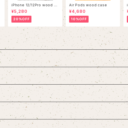
iPhone 12/12Pro wood ca
Air Pods wood case
se
¥5,280
¥4,680
20%OFF
10%OFF