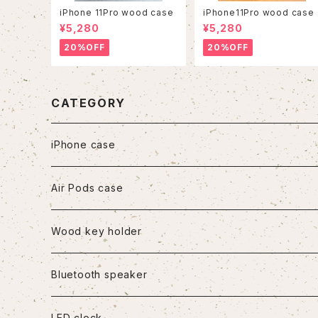
iPhone 11Pro wood case
iPhone11Pro wood case
¥5,280
¥5,280
20%OFF
20%OFF
CATEGORY
iPhone case
iPhone7/8/SE2
Air Pods case
iPhone8Plus
Wood key holder
iPhoneX/XS
Bluetooth speaker
iPhoneXR
LED clock