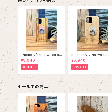
iPhone12/12Pro wood ca
iPhone12/12Pro wood ca
se
se
¥5,940
¥5,940
10%OFF
10%OFF
セール中の商品