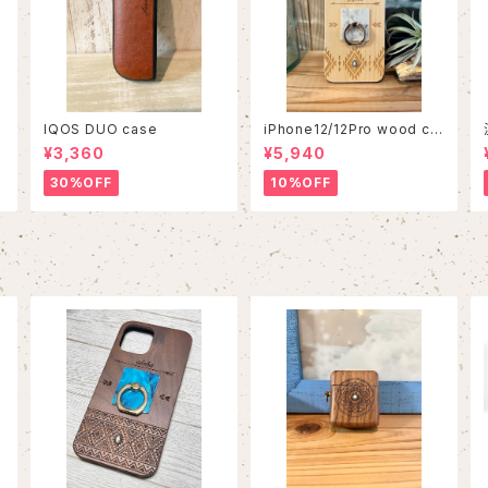
IQOS DUO case
iPhone12/12Pro wood ca
se
¥3,360
¥5,940
30%OFF
10%OFF