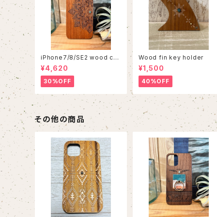
iPhone7/8/SE2 wood cas
Wood fin key holder
e 86
¥4,620
¥1,500
30%OFF
40%OFF
その他の商品