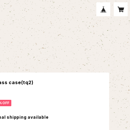
ass case(tq2)
%OFF
nal shipping available