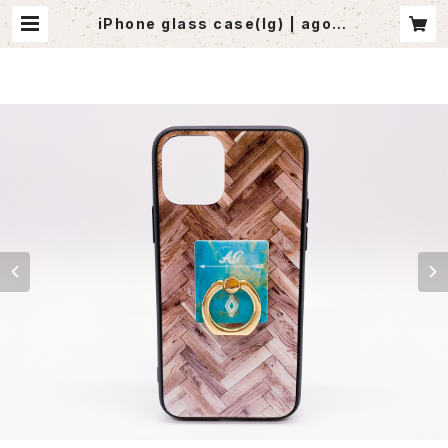
iPhone glass case(lg) | agout
let