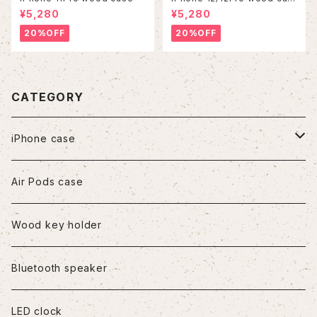
e
¥5,280
¥5,280
20%OFF
20%OFF
CATEGORY
iPhone case
iPhone7/8/SE2
Air Pods case
iPhone8Plus
Wood key holder
iPhoneX/XS
Bluetooth speaker
iPhoneXR
LED clock