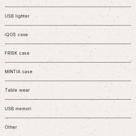
iPhoneXS Max
USB lighter
iPhone11
iQOS case
iPhone11Pro
FRISK case
iPhone11Pro Max
MINTIA case
iPhone12/12Pro
Table wear
iPhone12mini
USB memori
iPhone12Pro Max
Other