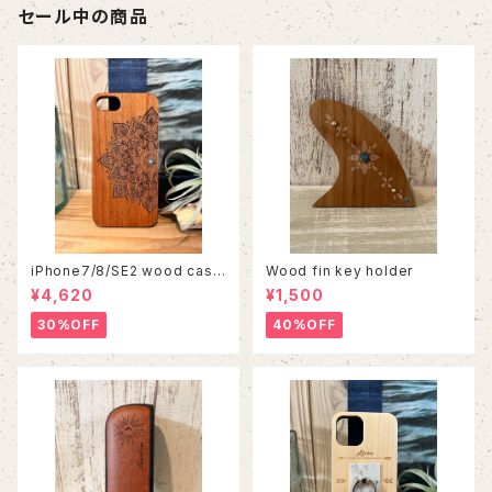
セール中の商品
iPhone7/8/SE2 wood case
Wood fin key holder
86
¥4,620
¥1,500
30%OFF
40%OFF