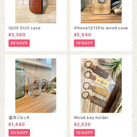
IQOS DUO case
iPhone12/12Pro wood case
¥3,360
¥5,940
30%OFF
10%OFF
温冷ジョッキ
Wood key holder
¥1,440
¥2,520
20%OFF
10%OFF