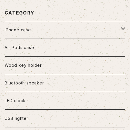
CATEGORY
iPhone case
iPhone7/8/SE2
Air Pods case
iPhone8Plus
Wood key holder
iPhoneX/XS
Bluetooth speaker
iPhoneXR
LED clock
iPhoneXS Max
USB lighter