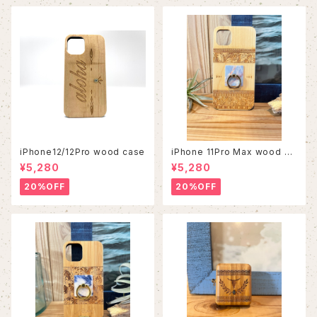
iPhone12/12Pro wood case
iPhone 11Pro Max wood ca
se
¥5,280
¥5,280
20%OFF
20%OFF