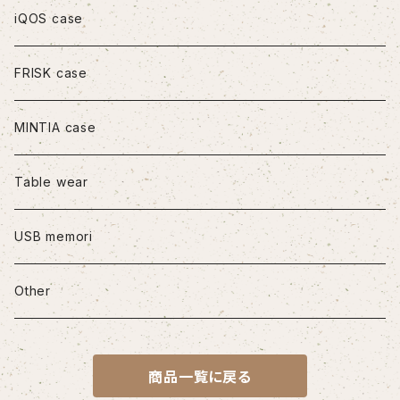
iPhone11
iQOS case
iPhone11Pro
FRISK case
iPhone11Pro Max
MINTIA case
iPhone12/12Pro
Table wear
iPhone12mini
USB memori
iPhone12Pro Max
Other
iPhone13
商品一覧に戻る
iPhone13Pro