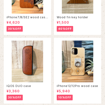
iPhone7/8/SE2 wood case
Wood fin key holder
86
¥4,620
¥1,500
30%OFF
40%OFF
IQOS DUO case
iPhone12/12Pro wood case
¥3,360
¥5,940
30%OFF
10%OFF