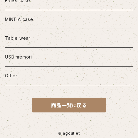
iPhone11Pro
FRISK case
iPhone11Pro Max
MINTIA case
iPhone12/12Pro
Table wear
iPhone12mini
USB memori
iPhone12Pro Max
Other
iPhone13
商品一覧に戻る
iPhone13Pro
iPhone13Pro Max
© agoutlet