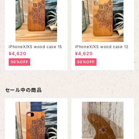
iPhoneX/XS wood case 15
iPhoneX/XS wood case 12
¥4,620
¥4,620
30%OFF
30%OFF
セール中の商品