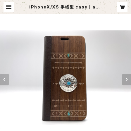
iPhoneX/XS 手帳型 case | ago
utlet