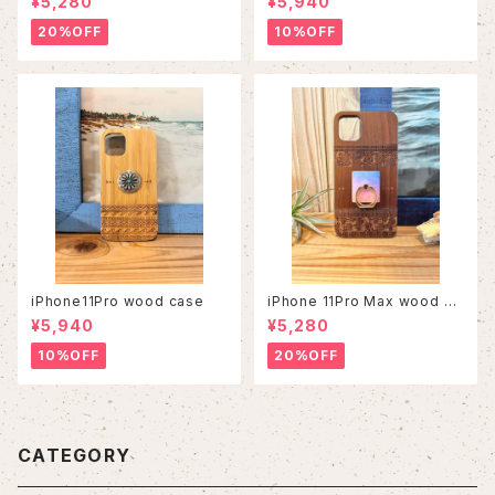
¥5,280
¥5,940
20%OFF
10%OFF
iPhone11Pro wood case
iPhone 11Pro Max wood ca
se
¥5,940
¥5,280
10%OFF
20%OFF
CATEGORY