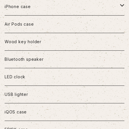
iPhone case
iPhone7/8/SE2
Air Pods case
iPhone8Plus
Wood key holder
iPhoneX/XS
Bluetooth speaker
iPhoneXR
LED clock
iPhoneXS Max
USB lighter
iPhone11
iQOS case