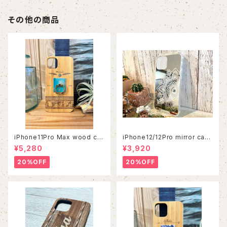
その他の商品
iPhone11Pro Max wood ca
iPhone12/12Pro mirror cas
se
e
¥5,280
¥3,920
20%OFF
20%OFF