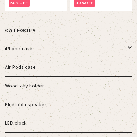
50%OFF
30%OFF
CATEGORY
iPhone case
iPhone7/8/SE2
Air Pods case
iPhone8Plus
Wood key holder
iPhoneX/XS
Bluetooth speaker
iPhoneXR
LED clock