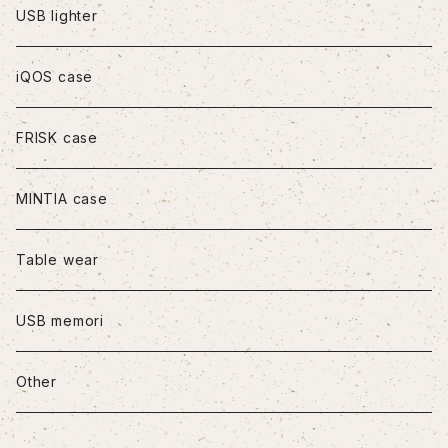
iPhoneXS Max
USB lighter
iPhone11
iQOS case
iPhone11Pro
FRISK case
iPhone11Pro Max
MINTIA case
iPhone12/12Pro
Table wear
iPhone12mini
USB memori
iPhone12Pro Max
Other
iPhone13