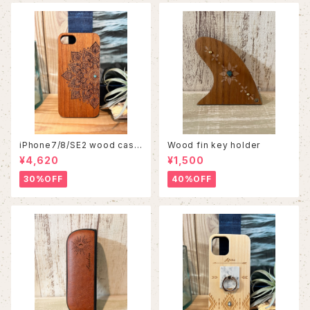
iPhone7/8/SE2 wood case
Wood fin key holder
86
¥4,620
¥1,500
30%OFF
40%OFF