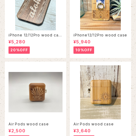
iPhone 12/12Pro wood cas
iPhone12/12Pro wood case
e
¥5,280
¥5,940
20%OFF
10%OFF
Air Pods wood case
Air Pods wood case
¥2,500
¥3,640