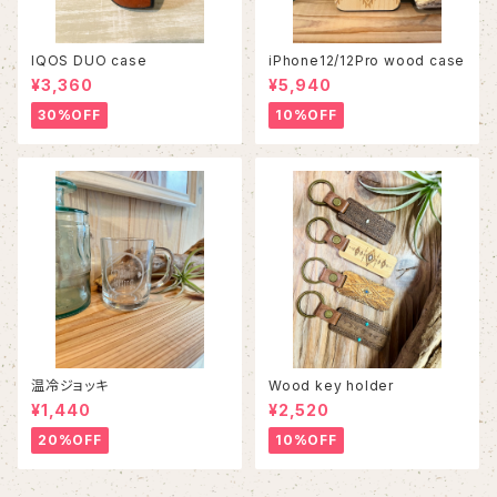
IQOS DUO case
iPhone12/12Pro wood case
¥3,360
¥5,940
30%OFF
10%OFF
温冷ジョッキ
Wood key holder
¥1,440
¥2,520
20%OFF
10%OFF