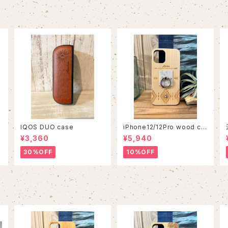
IQOS DUO case
iPhone12/12Pro wood ca
se
¥3,360
¥5,940
30%OFF
10%OFF