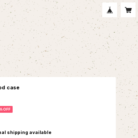
od case
%OFF
nal shipping available