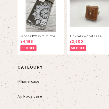
iPhone12/12Pro mirror ca
Air Pods wood case
se
¥4,165
¥2,500
15%OFF
50%OFF
CATEGORY
iPhone case
iPhone7/8/SE2
Air Pods case