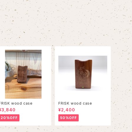
FRISK wood case
FRISK wood case
¥3,840
¥2,400
20%OFF
50%OFF