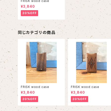
FRISK wood case
¥3,840
20%OFF
同じカテゴリの商品
FRISK wood case
FRISK wood case
¥3,840
¥3,840
20%OFF
20%OFF