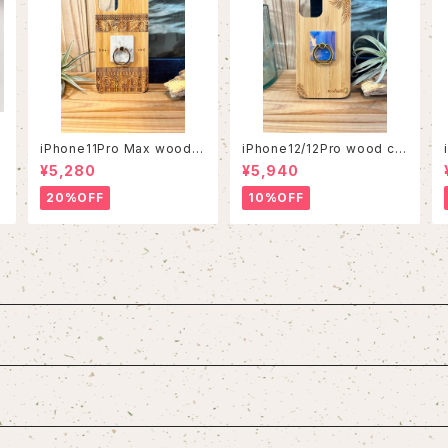
iPhone11Pro Max wood c
iPhone12/12Pro wood ca
ase
se
¥5,280
¥5,940
20%OFF
10%OFF