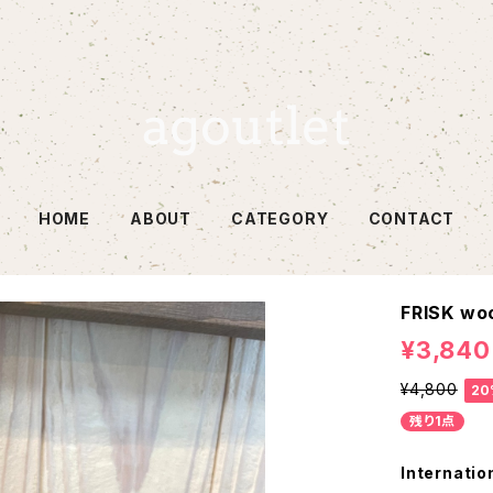
HOME
ABOUT
CATEGORY
CONTACT
FRISK wo
¥3,840
¥4,800
20
残り1点
Internatio