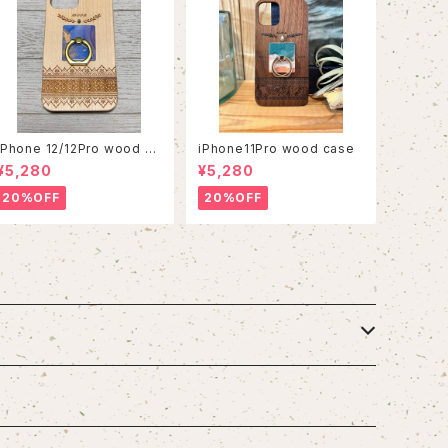
iPhone 12/12Pro wood ca
iPhone11Pro wood case
se
¥5,280
¥5,280
20%OFF
20%OFF