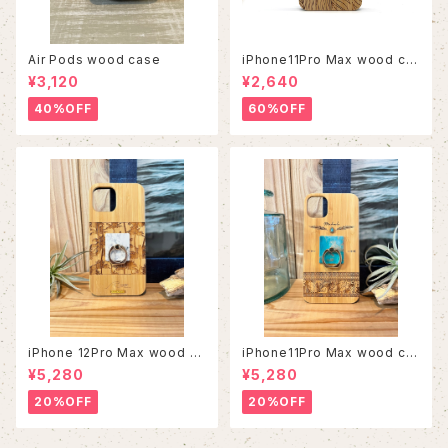
Air Pods wood case
iPhone11Pro Max wood ca
se
¥3,120
¥2,640
40%OFF
60%OFF
iPhone 12Pro Max wood ca
iPhone11Pro Max wood ca
se
se
¥5,280
¥5,280
20%OFF
20%OFF