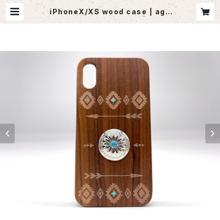
iPhoneX/XS wood case | ago
utlet