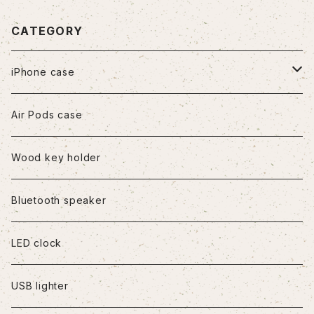
CATEGORY
iPhone case
iPhone7/8/SE2
Air Pods case
iPhone8Plus
Wood key holder
iPhoneX/XS
Bluetooth speaker
iPhoneXR
LED clock
iPhoneXS Max
USB lighter