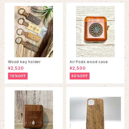
Wood key holder
Air Pods wood case
¥2,520
¥2,500
10%OFF
50%OFF