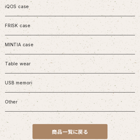
iPhone11
iQOS case
iPhone11Pro
FRISK case
iPhone11Pro Max
MINTIA case
iPhone12/12Pro
Table wear
iPhone12mini
USB memori
iPhone12Pro Max
Other
iPhone13
商品一覧に戻る
iPhone13Pro