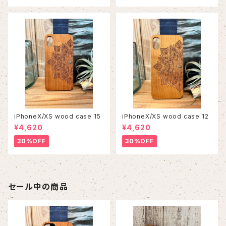
iPhoneX/XS wood case 15
iPhoneX/XS wood case 12
¥4,620
¥4,620
30%OFF
30%OFF
セール中の商品