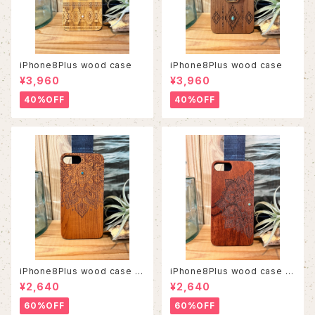
iPhone8Plus wood case
iPhone8Plus wood case
¥3,960
¥3,960
40%OFF
40%OFF
iPhone8Plus wood case 5
iPhone8Plus wood case 5
6
3
¥2,640
¥2,640
60%OFF
60%OFF