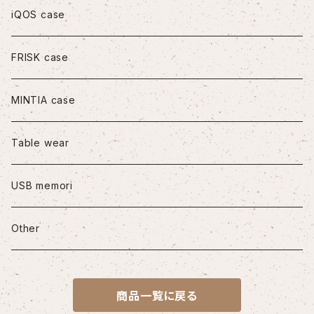
iPhone11
iQOS case
iPhone11Pro
FRISK case
iPhone11Pro Max
MINTIA case
iPhone12/12Pro
Table wear
iPhone12mini
USB memori
iPhone12Pro Max
Other
iPhone13
商品一覧に戻る
iPhone13Pro