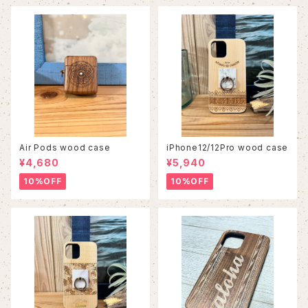
Air Pods wood case
iPhone12/12Pro wood case
¥4,680
¥5,940
10%OFF
10%OFF