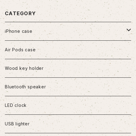
CATEGORY
iPhone case
iPhone7/8/SE2
Air Pods case
iPhone8Plus
Wood key holder
iPhoneX/XS
Bluetooth speaker
iPhoneXR
LED clock
iPhoneXS Max
USB lighter