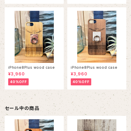
iPhone8Plus wood case
iPhone8Plus wood case
¥3,960
¥3,960
40%OFF
40%OFF
セール中の商品