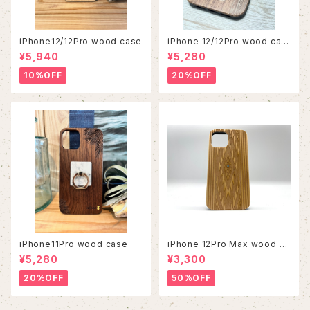
iPhone12/12Pro wood case
iPhone 12/12Pro wood cas
e
¥5,940
¥5,280
10%OFF
20%OFF
iPhone11Pro wood case
iPhone 12Pro Max wood ca
se
¥5,280
¥3,300
20%OFF
50%OFF